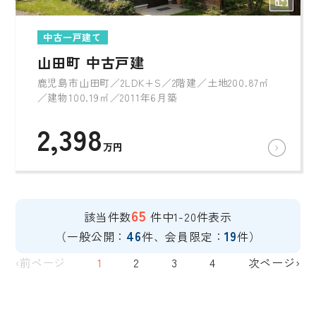
中古一戸建て
山田町 中古戸建
鹿児島市山田町／2LDK+S／2階建／土地200.87㎡
／建物100.19㎡／2011年6月築
2,398
万円
65
該当件数
件中1-20件表示
46
19
（一般公開：
件、会員限定：
件）
‹前ページ
1
2
3
4
次ページ›