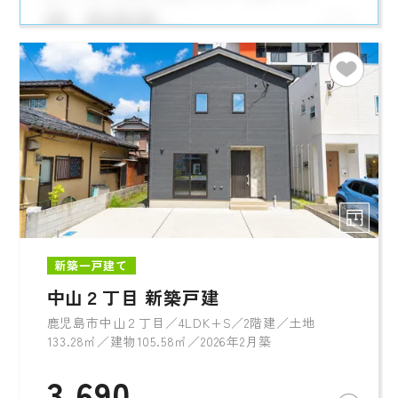
新築一戸建て
中山２丁目 新築戸建
鹿児島市中山２丁目／4LDK+S／2階建／土地
133.28㎡／建物105.58㎡／2026年2月築
3,690