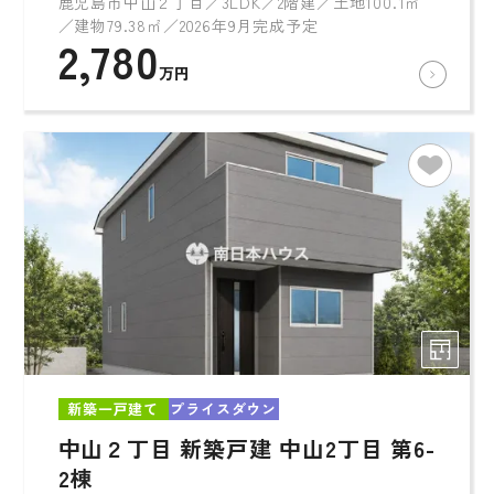
鹿児島市中山２丁目／3LDK／2階建／土地100.1㎡
／建物79.38㎡／2026年9月完成予定
2,780
万円
新築一戸建て
プライスダウン
中山２丁目 新築戸建 中山2丁目 第6-
2棟