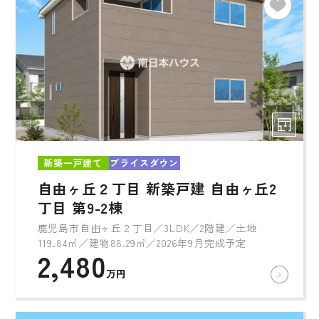
新築一戸建て
プライスダウン
自由ヶ丘２丁目 新築戸建 自由ヶ丘2
丁目 第9-2棟
鹿児島市自由ヶ丘２丁目／3LDK／2階建／土地
119.84㎡／建物88.29㎡／2026年9月完成予定
2,480
万円