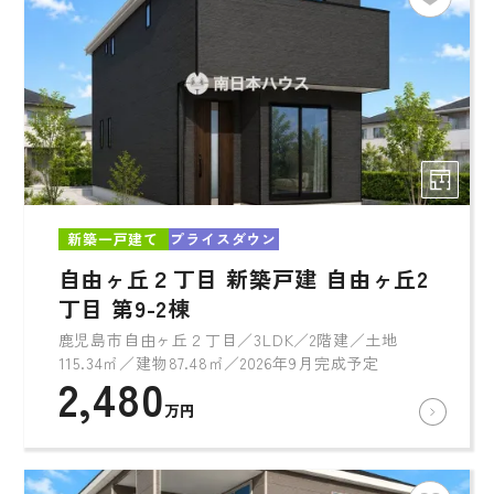
新築一戸建て
プライスダウン
自由ヶ丘２丁目 新築戸建 自由ヶ丘2
丁目 第9-2棟
鹿児島市自由ヶ丘２丁目／3LDK／2階建／土地
115.34㎡／建物87.48㎡／2026年9月完成予定
2,480
万円