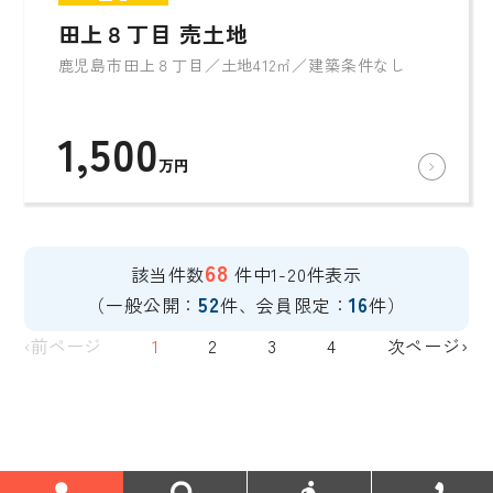
田上８丁目 売土地
鹿児島市田上８丁目／土地412㎡／建築条件なし
1,500
万円
68
該当件数
件中1-20件表示
52
16
（一般公開：
件、会員限定：
件）
‹前ページ
1
2
3
4
次ページ›