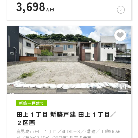
3,698
万円
新築一戸建て
田上１丁目 新築戸建 田上１丁目／
２区画
鹿児島市田上１丁目／4LDK+S／2階建／土地96.56
㎡／建物93.15㎡／2027年1月完成予定