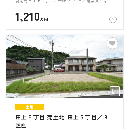
鹿児島市田上５丁目／土地121.36㎡／建築条件なし
1,210
万円
土地
田上５丁目 売土地 田上５丁目／３
区画