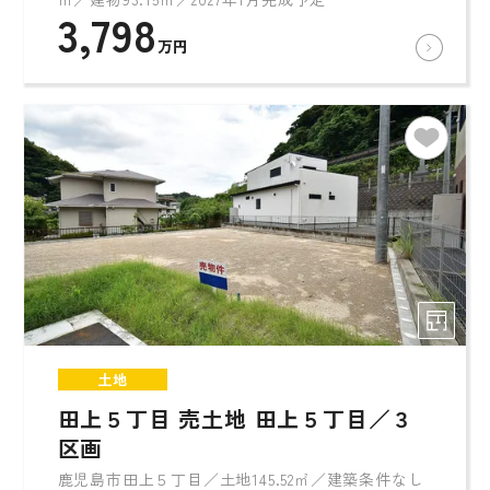
3,798
万円
土地
田上５丁目 売土地 田上５丁目／３
区画
鹿児島市田上５丁目／土地145.52㎡／建築条件なし