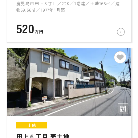
鹿児島市田上５丁目／2DK／1階建／土地165㎡／建
物59.56㎡／1977年1月築
520
万円
土地
田上６丁目 売土地