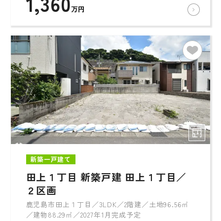
1,360
万円
新築一戸建て
田上１丁目 新築戸建 田上１丁目／
２区画
鹿児島市田上１丁目／3LDK／2階建／土地96.56㎡
／建物88.29㎡／2027年1月完成予定