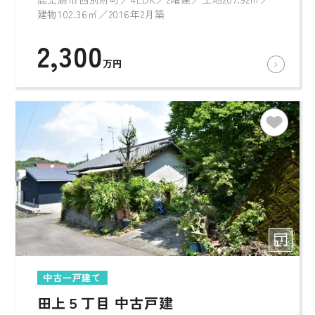
建物102.36㎡／2016年2月築
2,300
万円
中古一戸建て
田上５丁目 中古戸建