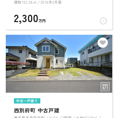
建物102.36㎡／2016年2月築
2,300
万円
中古一戸建て
西別府町 中古戸建
鹿児島市西別府町／4LDK／2階建／土地207.92㎡／