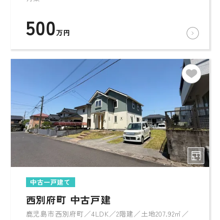
500
万円
中古一戸建て
西別府町 中古戸建
鹿児島市西別府町／4LDK／2階建／土地207.92㎡／