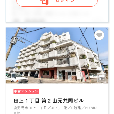
ログイン
中古マンション
田上１丁目 第２山元共同ビル
鹿児島市田上１丁目／3DK／3階／6階建／1977年2
月築