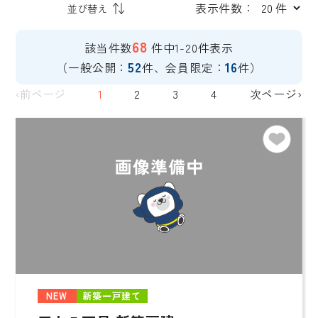
表示件数：
68
該当件数
件中1-20件表示
52
16
（一般公開：
件、会員限定：
件）
‹前ページ
1
2
3
4
次ページ›
NEW
新築一戸建て