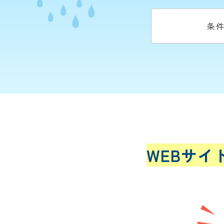
条
WEBサイ