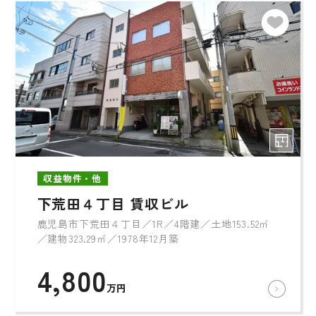
収益物件・他
下荒田４丁目 賃収ビル
鹿児島市下荒田４丁目／1R／4階建／土地153.52㎡
／建物323.29㎡／1978年12月築
4,800
万円