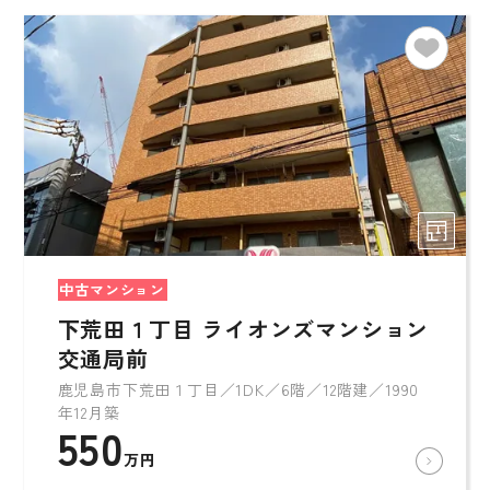
中古マンション
下荒田１丁目 ライオンズマンション
交通局前
鹿児島市下荒田１丁目／1DK／6階／12階建／1990
年12月築
550
万円