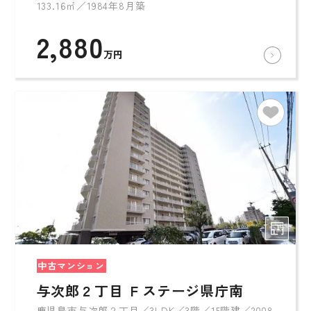
133.16㎡／1984年8月築
2,880
万円
中古マンション
与次郎２丁目 Ｆステージ県庁南
鹿児島市与次郎２丁目／3LDK／3階／15階建／2008