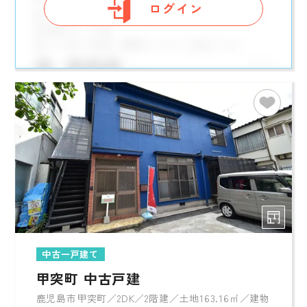
ログイン
中古一戸建て
甲突町 中古戸建
鹿児島市甲突町／2DK／2階建／土地163.16㎡／建物