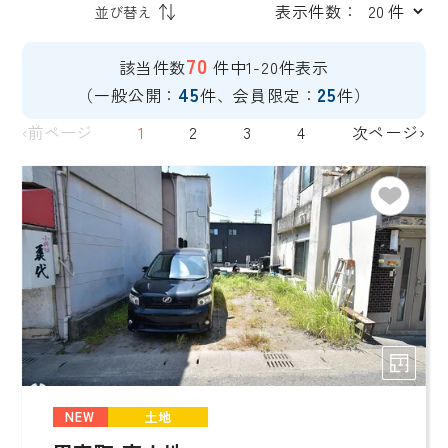
表示件数：
70
該当件数
件中1-20件表示
45
25
（一般公開：
件、会員限定：
件）
‹前ページ
1
2
3
4
次ページ›
NEW
土地