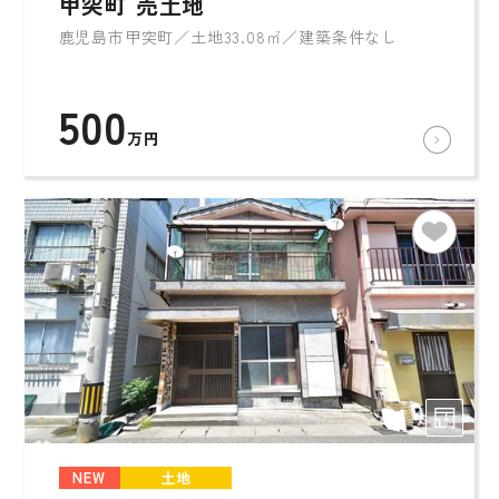
甲突町 売土地
鹿児島市甲突町／土地33.08㎡／建築条件なし
500
万円
NEW
土地