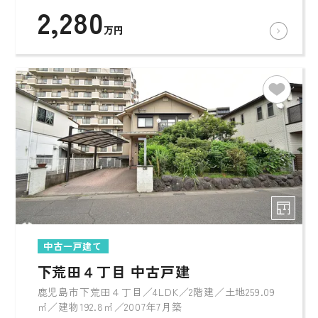
2,280
万円
中古一戸建て
下荒田４丁目 中古戸建
鹿児島市下荒田４丁目／4LDK／2階建／土地259.09
㎡／建物192.8㎡／2007年7月築