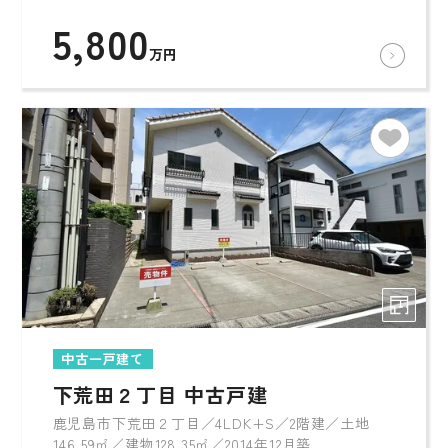
5,800
万円
中古一戸建て
下荒田２丁目 中古戸建
鹿児島市下荒田２丁目／4LDK+S／2階建／土地
146.59㎡／建物128.35㎡／2014年12月築