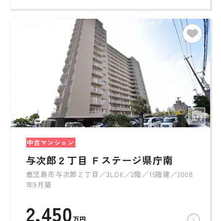
中古マンション
与次郎２丁目 Ｆステージ県庁南
鹿児島市与次郎２丁目／3LDK／2階／15階建／2008
年9月築
2,450
万円