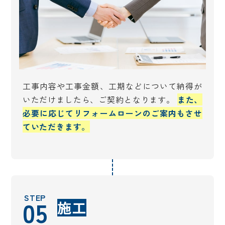
工事内容や工事金額、工期などについて納得が
いただけましたら、ご契約となります。
また、
必要に応じてリフォームローンのご案内もさせ
ていただきます。
STEP
05
施工