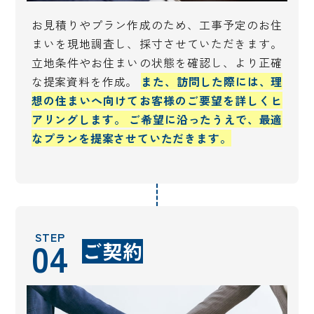
お見積りやプラン作成のため、工事予定のお住
まいを現地調査し、採寸させていただきます。
立地条件やお住まいの状態を確認し、より正確
な提案資料を作成。
また、訪問した際には、理
想の住まいへ向けてお客様のご要望を詳しくヒ
アリングします。 ご希望に沿ったうえで、最適
なプランを提案させていただきます。
STEP
04
ご契約