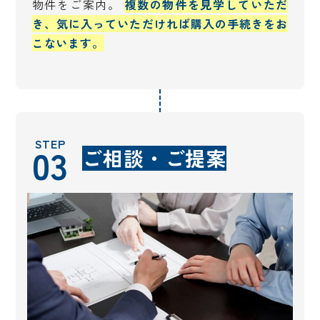
物件をご案内。
複数の物件を見学していただ
き、気に入っていただければ購入の手続きをお
こないます。
STEP
03
ご相談・ご提案