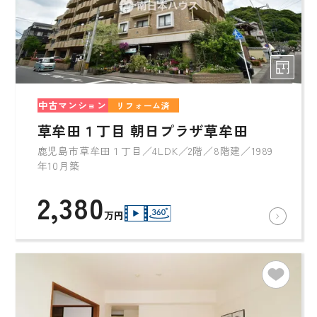
中古マンション
リフォーム済
草牟田１丁目 朝日プラザ草牟田
鹿児島市草牟田１丁目／4LDK／2階／8階建／1989
年10月築
2,380
万円