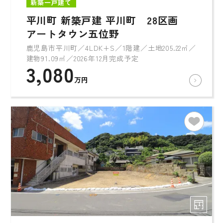
新築一戸建て
平川町 新築戸建 平川町 28区画
アートタウン五位野
鹿児島市平川町／4LDK+S／1階建／土地205.22㎡／
建物91.09㎡／2026年12月完成予定
3,080
万円