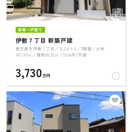
新築一戸建て
伊敷７丁目 新築戸建
鹿児島市伊敷７丁目／3LDK+S／2階建／土地
167.93㎡／建物95.22㎡／2026年7月築
3,730
万円