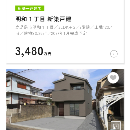
新築一戸建て
明和１丁目 新築戸建
鹿児島市明和１丁目／3LDK+S／2階建／土地120.4
㎡／建物90.26㎡／2027年1月完成予定
3,480
万円