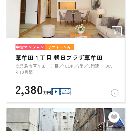
中古マンション
リフォーム済
草牟田１丁目 朝日プラザ草牟田
鹿児島市草牟田１丁目／4LDK／2階／8階建／1989
年10月築
2,380
万円