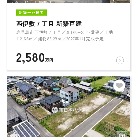
新築一戸建て
西伊敷７丁目 新築戸建
鹿児島市西伊敷７丁目／3LDK+S／2階建／土地
112.66㎡／建物85.29㎡／2027年1月完成予定
2,580
万円