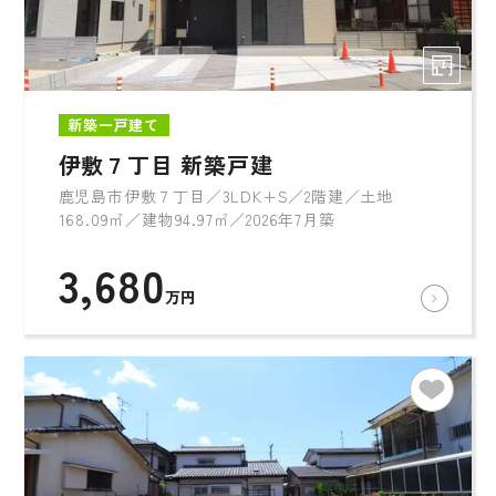
新築一戸建て
伊敷７丁目 新築戸建
鹿児島市伊敷７丁目／3LDK+S／2階建／土地
168.09㎡／建物94.97㎡／2026年7月築
3,680
万円