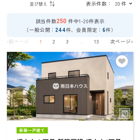
表示件数：
250
該当件数
件中1-20件表示
244
6
（一般公開：
件、会員限定：
件）
‹前ページ
1
2
3
...
13
次ページ›
新築一戸建て