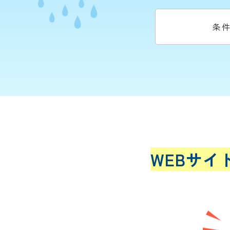
条
WEBサイ