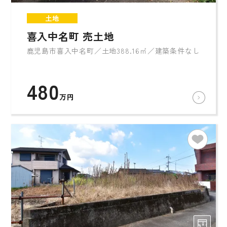
土地
喜入中名町 売土地
鹿児島市喜入中名町／土地388.16㎡／建築条件なし
480
万円