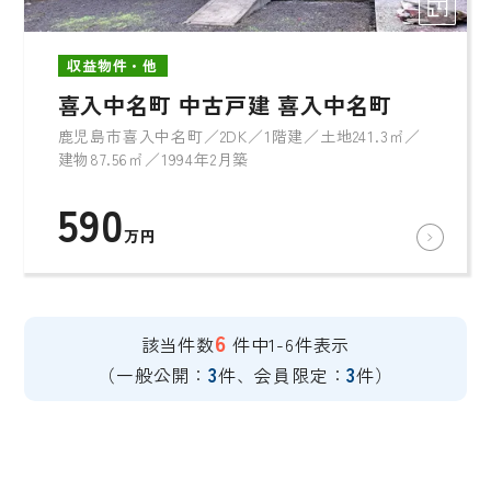
収益物件・他
喜入中名町 中古戸建 喜入中名町
鹿児島市喜入中名町／2DK／1階建／土地241.3㎡／
建物87.56㎡／1994年2月築
590
万円
6
該当件数
件中1-6件表示
3
3
（一般公開：
件、会員限定：
件）