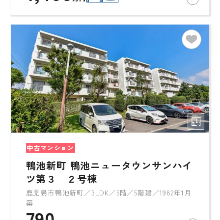
中古マンション
鴨池新町 鴨池ニュータウンサンハイ
ツ第３ ２号棟
鹿児島市鴨池新町／3LDK／5階／5階建／1982年1月
築
790