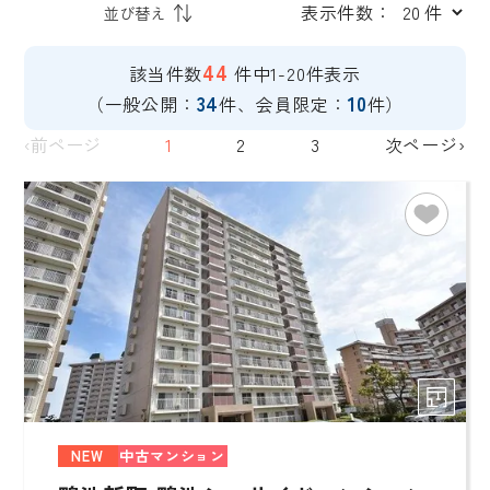
表示件数：
44
該当件数
件中1-20件表示
34
10
（一般公開：
件、会員限定：
件）
‹前ページ
1
2
3
次ページ›
NEW
中古マンション