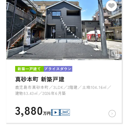
新築一戸建て
プライスダウン
真砂本町 新築戸建
鹿児島市真砂本町／3LDK／2階建／土地104.16㎡／
建物83.43㎡／2026年6月築
3,880
万円