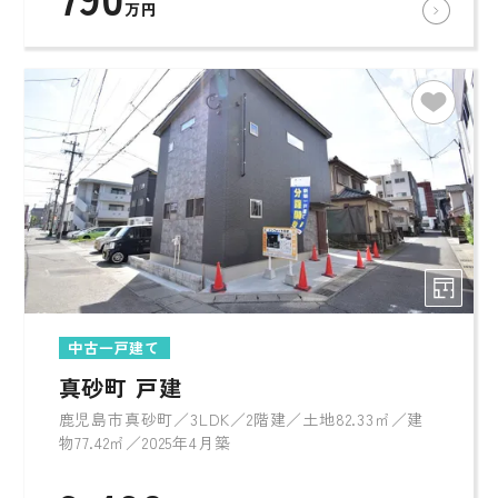
万円
中古一戸建て
真砂町 戸建
鹿児島市真砂町／3LDK／2階建／土地82.33㎡／建
物77.42㎡／2025年4月築