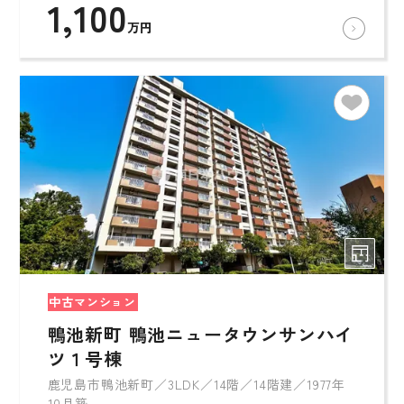
1,100
万円
中古マンション
鴨池新町 鴨池ニュータウンサンハイ
ツ１号棟
鹿児島市鴨池新町／3LDK／14階／14階建／1977年
10月築