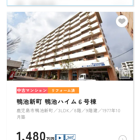
中古マンション
リフォーム済
鴨池新町 鴨池ハイム６号棟
鹿児島市鴨池新町／3LDK／8階／9階建／1977年10
月築
1,480
万円