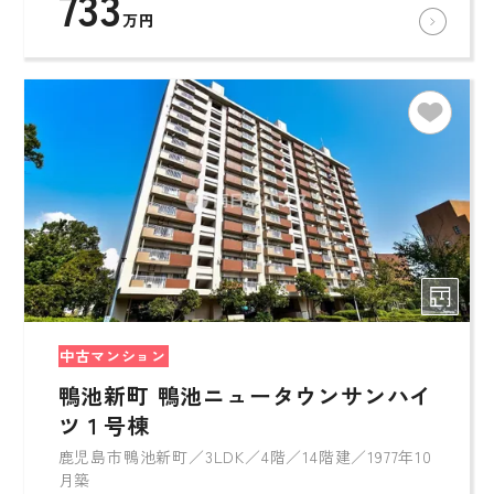
733
万円
中古マンション
鴨池新町 鴨池ニュータウンサンハイ
ツ１号棟
鹿児島市鴨池新町／3LDK／4階／14階建／1977年10
月築