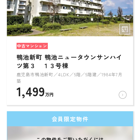
中古マンション
鴨池新町 鴨池ニュータウンサンハイ
ツ第３ １３号棟
鹿児島市鴨池新町／4LDK／5階／5階建／1984年7月
築
1,499
万円
会員限定物件
この物件をご覧いただくには