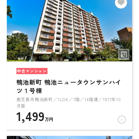
中古マンション
鴨池新町 鴨池ニュータウンサンハイ
ツ１号棟
鹿児島市鴨池新町／1LDK／7階／14階建／1977年10
月築
1,499
万円