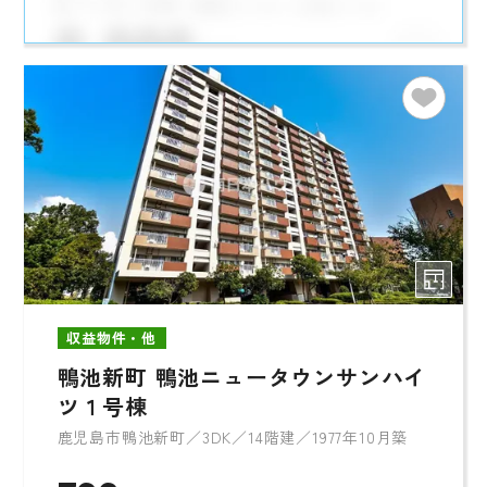
収益物件・他
鴨池新町 鴨池ニュータウンサンハイ
ツ１号棟
鹿児島市鴨池新町／3DK／14階建／1977年10月築