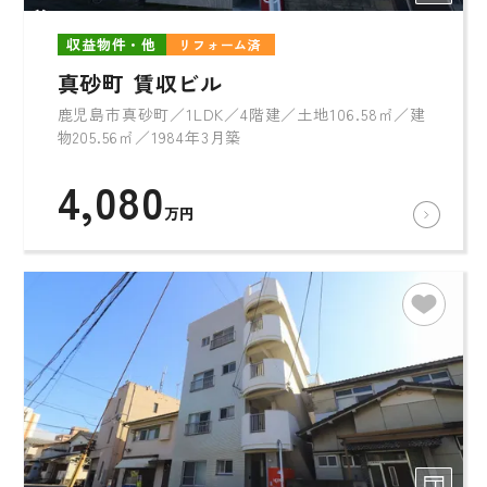
収益物件・他
リフォーム済
真砂町 賃収ビル
鹿児島市真砂町／1LDK／4階建／土地106.58㎡／建
物205.56㎡／1984年3月築
4,080
万円