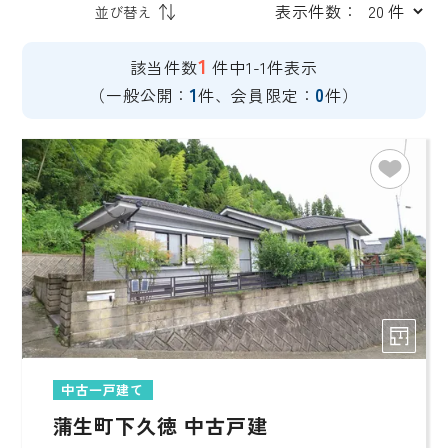
表示件数：
1
該当件数
件中1-1件表示
1
0
（一般公開：
件、会員限定：
件）
中古一戸建て
蒲生町下久徳 中古戸建