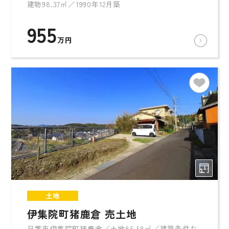
建物98.37㎡／1990年12月築
955
万円
土地
伊集院町猪鹿倉 売土地
日置市伊集院町猪鹿倉／土地86.58㎡／建築条件な