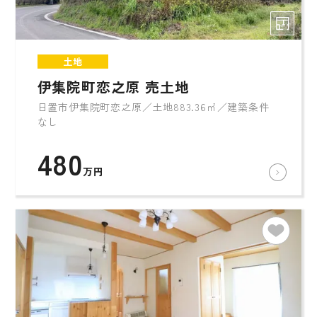
土地
伊集院町恋之原 売土地
日置市伊集院町恋之原／土地883.36㎡／建築条件
なし
480
万円