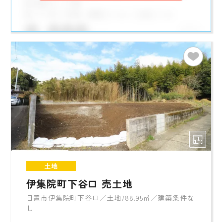
土地
伊集院町下谷口 売土地
日置市伊集院町下谷口／土地788.95㎡／建築条件な
し