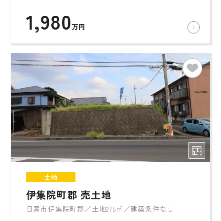
1,980
万円
土地
伊集院町郡 売土地
日置市伊集院町郡／土地275㎡／建築条件なし