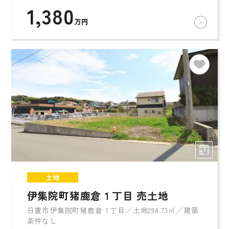
1,380
万円
土地
伊集院町猪鹿倉１丁目 売土地
日置市伊集院町猪鹿倉１丁目／土地294.73㎡／建築
条件なし