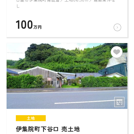
し
100
万円
土地
伊集院町下谷口 売土地