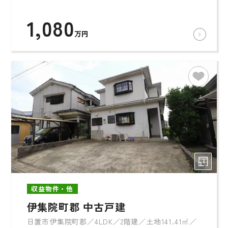
1,080
万円
収益物件・他
伊集院町郡 中古戸建
日置市伊集院町郡／4LDK／2階建／土地141.41㎡／