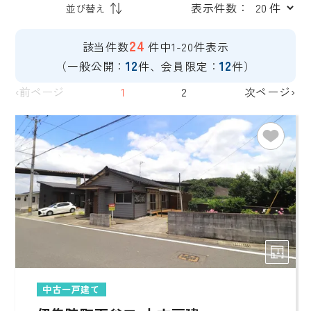
表示件数：
24
該当件数
件中1-20件表示
12
12
（一般公開：
件、会員限定：
件）
‹前ページ
1
2
次ページ›
中古一戸建て