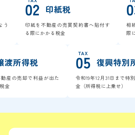
TAX
T
02
0
印紙税
なう
印紙を不動産の売買契約書へ貼付す
相
る際にかかる税金
際
TAX
05
譲渡所得税
復興特別
不動産の売却で利益が出た
令和19年12月31日まで
税金
金（所得税に上乗せ）