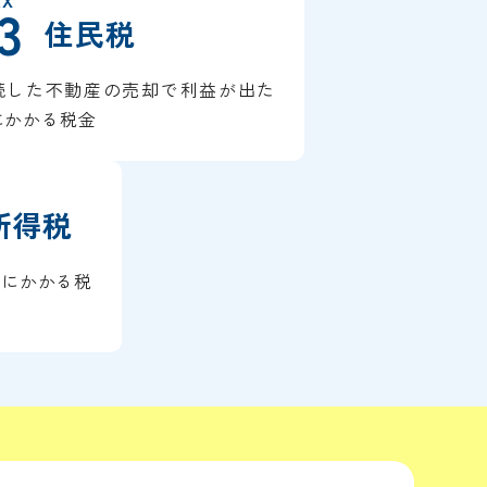
AX
3
住民税
続した不動産の売却で利益が出た
にかかる税金
所得税
特別にかかる税