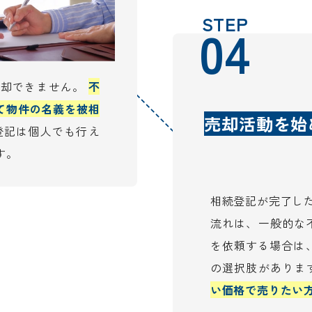
STEP
04
売却できません。
不
て物件の名義を被相
売却活動を始
登記は個人でも行え
す。
相続登記が完了し
流れは、一般的な
を依頼する場合は
の選択肢がありま
い価格で売りたい