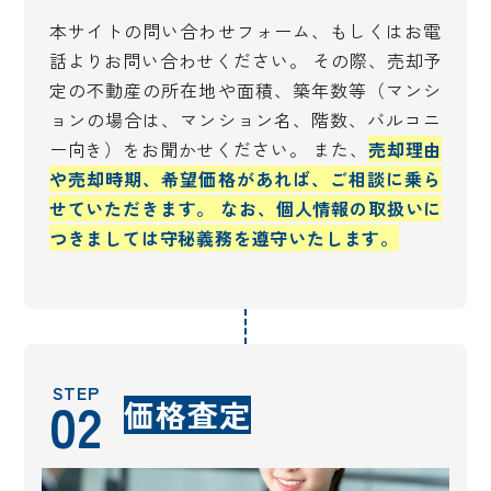
本サイトの問い合わせフォーム、もしくはお電
話よりお問い合わせください。 その際、売却予
定の不動産の所在地や面積、築年数等（マンシ
ョンの場合は、マンション名、階数、バルコニ
ー向き）をお聞かせください。 また、
売却理由
や売却時期、希望価格があれば、ご相談に乗ら
せていただきます。 なお、個人情報の取扱いに
つきましては守秘義務を遵守いたします。
STEP
02
価格査定