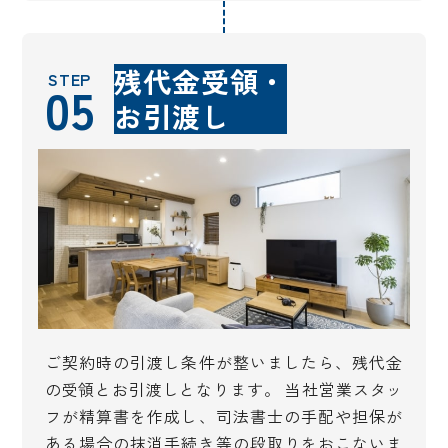
残代金受領・
STEP
05
お引渡し
ご契約時の引渡し条件が整いましたら、残代金
の受領とお引渡しとなります。 当社営業スタッ
フが精算書を作成し、司法書士の手配や担保が
ある場合の抹消手続き等の段取りをおこないま