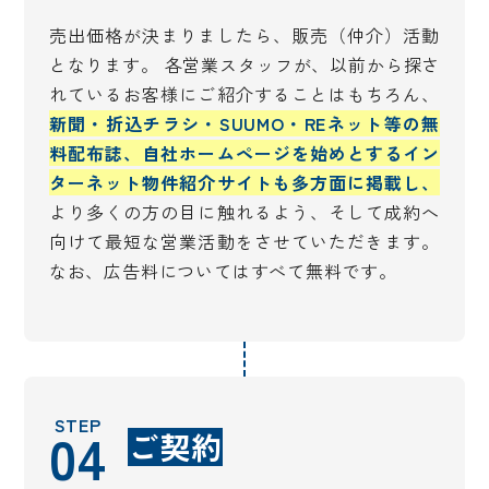
売出価格が決まりましたら、販売（仲介）活動
となります。 各営業スタッフが、以前から探さ
れているお客様にご紹介することはもちろん、
新聞・折込チラシ・SUUMO・REネット等の無
料配布誌、自社ホームページを始めとするイン
ターネット物件紹介サイトも多方面に掲載し、
より多くの方の目に触れるよう、そして成約へ
向けて最短な営業活動をさせていただきます。
なお、広告料についてはすべて無料です。
STEP
04
ご契約