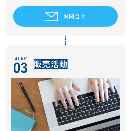
お問合せ
STEP
03
販売活動