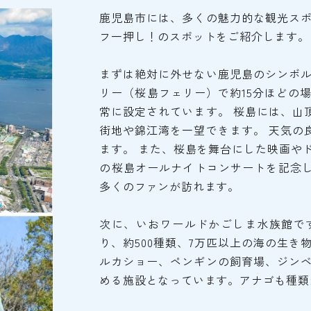
鹿児島市には、多くの魅力的な観光スポ
フ一押し！のスポットをご紹介します。
まずは絶対に外せない鹿児島のシンボル
リー（桜島フェリー）で約15分ほどの
常に設定されています。 桜島には、山
街地や錦江湾を一望できます。 天気の
ます。 また、桜島を舞台にした映画や
の桜島オールナイトコンサートを記念
多くのファンが訪れます。
次に、いおワールドかごしま水族館で
り、約500種類、7万匹以上の海の生き
ルカショー、ペンギンの飼育場、ジンベ
める施設となっています。アナゴも種類