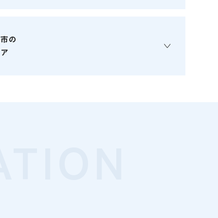
島市の
リア
ATION