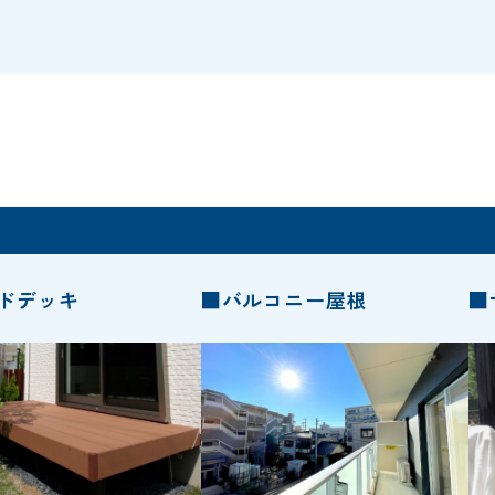
ドデッキ
■バルコニー屋根
■