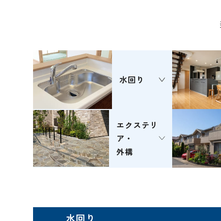
水回り
エクステリ
ア・
外構
水回り