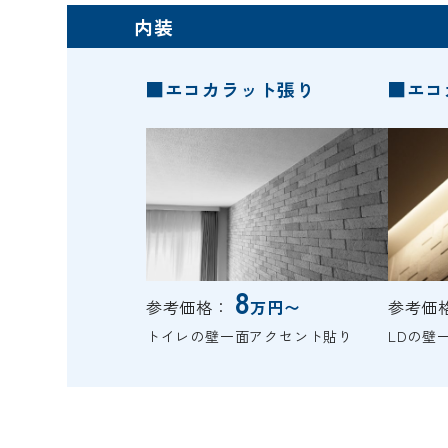
内装
■エコカラット張り
■エコ
8
参考価格：
万円〜
参考価
トイレの壁一面アクセント貼り
LDの壁