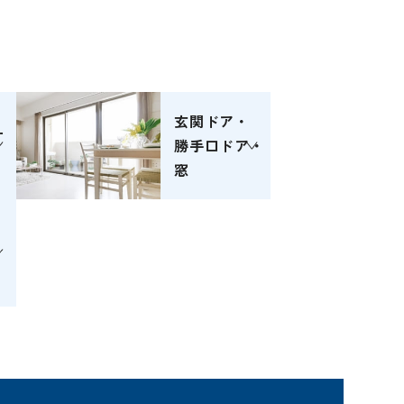
。
玄関ドア・
ー
勝手口ドア・
窓