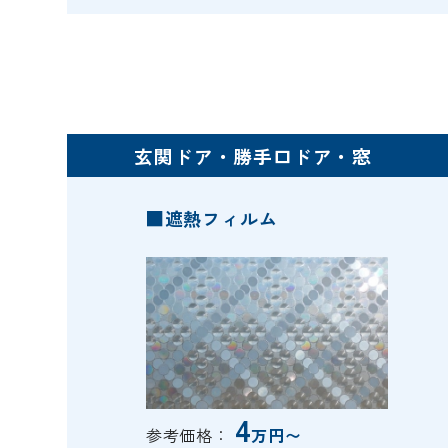
玄関ドア・勝手口ドア・窓
■遮熱フィルム
4
参考価格：
万円〜