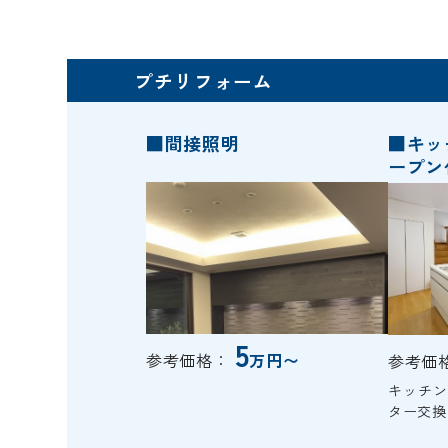
プチリフォーム
■間接照明
■キッ
ープン
5
参考価格：
万円〜
参考価
キッチ
ター交換