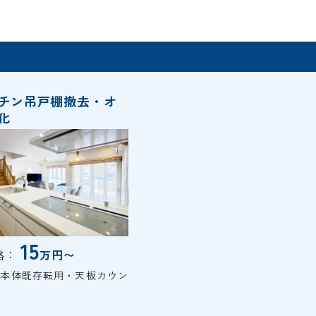
チン吊戸棚撤去・オ
化
15
格：
万円〜
ン本体既存転用・天板カウン