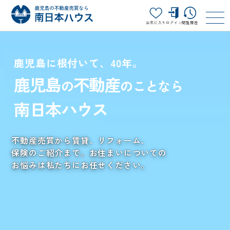
お気に入り
ログイン
閲覧履歴
鹿児島に根付いて、40年。
鹿児島
不動産
の
のことなら
南日本ハウス
不動産売買から賃貸、リフォーム、
保険のご紹介まで。
お住まいについての
お悩みは私たちにお任せください。