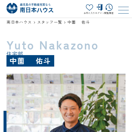
お気に入り
ログイン
閲覧履歴
南日本ハウス
スタッフ一覧
中薗 佑斗
Yuto Nakazono
住宅部
中薗 佑斗