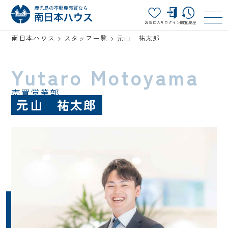
お気に入り
ログイン
閲覧履歴
南日本ハウス
スタッフ一覧
元山 祐太郎
Yutaro Motoyama
売買営業部
元山 祐太郎