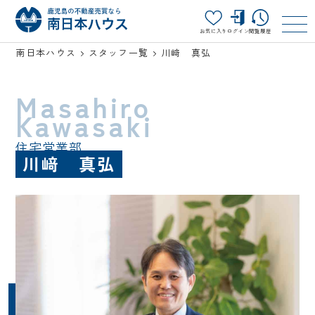
お気に入り
ログイン
閲覧履歴
南日本ハウス
スタッフ一覧
川﨑 真弘
Masahiro
Kawasaki
住宅営業部
川﨑 真弘