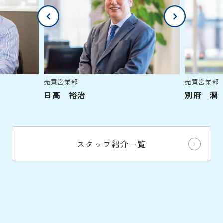
売買営業部
売買営業部
日高 裕治
別府 潤
スタッフ紹介一覧