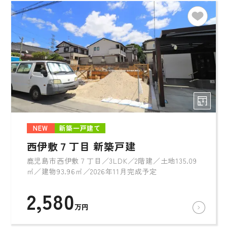
NEW
新築一戸建て
西伊敷７丁目 新築戸建
鹿児島市西伊敷７丁目／3LDK／2階建／土地135.09
㎡／建物93.96㎡／2026年11月完成予定
2,580
万円