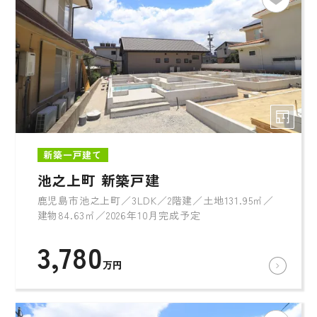
新築一戸建て
池之上町 新築戸建
鹿児島市池之上町／3LDK／2階建／土地131.95㎡／
建物84.63㎡／2026年10月完成予定
3,780
万円