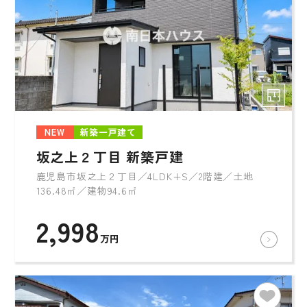
NEW
新築一戸建て
坂之上２丁目 新築戸建
鹿児島市坂之上２丁目／4LDK+S／2階建／土地
136.48㎡／建物94.6㎡
2,998
万円