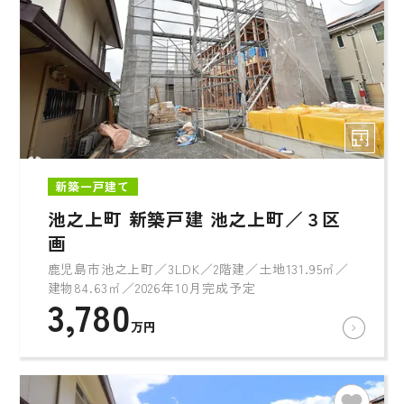
新築一戸建て
池之上町 新築戸建 池之上町／３区
画
鹿児島市池之上町／3LDK／2階建／土地131.95㎡／
建物84.63㎡／2026年10月完成予定
3,780
万円