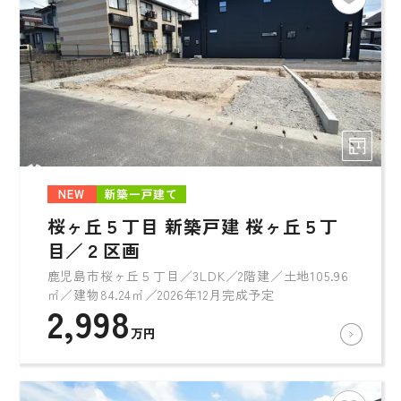
NEW
新築一戸建て
桜ヶ丘５丁目 新築戸建 桜ヶ丘５丁
目／２区画
鹿児島市桜ヶ丘５丁目／3LDK／2階建／土地105.96
㎡／建物84.24㎡／2026年12月完成予定
2,998
万円