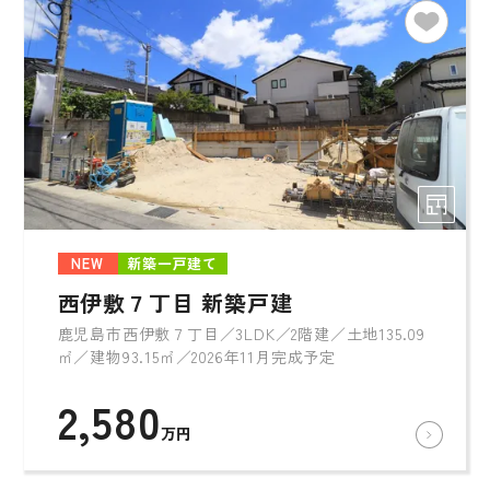
NEW
新築一戸建て
西伊敷７丁目 新築戸建
鹿児島市西伊敷７丁目／3LDK／2階建／土地135.09
㎡／建物93.15㎡／2026年11月完成予定
2,580
万円