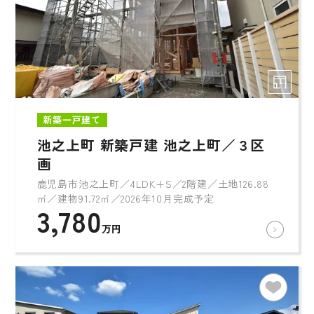
新築一戸建て
池之上町 新築戸建 池之上町／３区
画
鹿児島市池之上町／4LDK+S／2階建／土地126.88
㎡／建物91.72㎡／2026年10月完成予定
3,780
万円