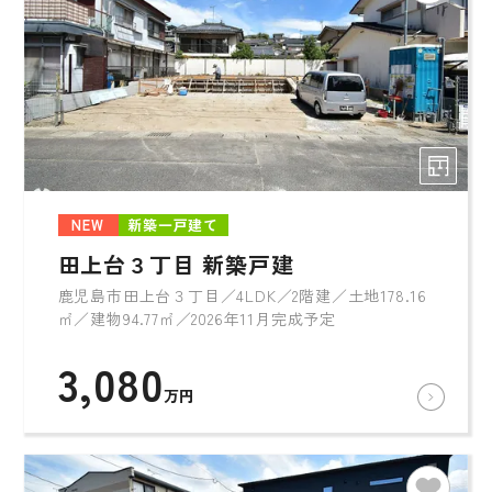
NEW
新築一戸建て
田上台３丁目 新築戸建
鹿児島市田上台３丁目／4LDK／2階建／土地178.16
㎡／建物94.77㎡／2026年11月完成予定
3,080
万円