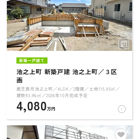
新築一戸建て
池之上町 新築戸建 池之上町／３区
画
鹿児島市池之上町／4LDK／2階建／土地115.85㎡／
建物93.96㎡／2026年10月完成予定
4,080
万円