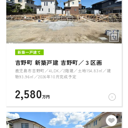
新築一戸建て
吉野町 新築戸建 吉野町／３区画
鹿児島市吉野町／4LDK／2階建／土地154.83㎡／建
物93.96㎡／2026年10月完成予定
2,580
万円