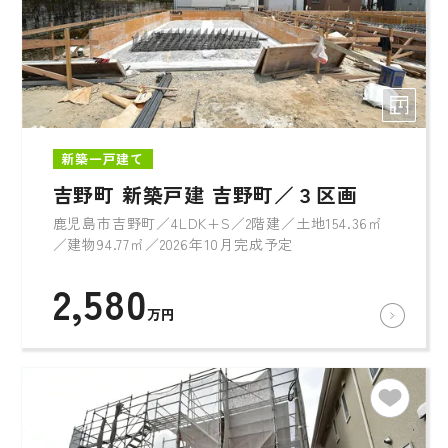
新築一戸建て
吉野町 新築戸建 吉野町／３区画
鹿児島市吉野町／4LDK+S／2階建／土地154.36㎡
／建物94.77㎡／2026年10月完成予定
2,580
万円