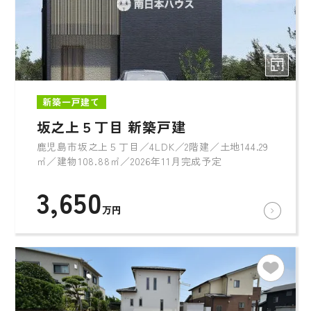
新築一戸建て
坂之上５丁目 新築戸建
鹿児島市坂之上５丁目／4LDK／2階建／土地144.29
㎡／建物108.88㎡／2026年11月完成予定
3,650
万円