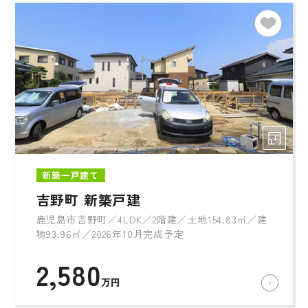
新築一戸建て
吉野町 新築戸建
鹿児島市吉野町／4LDK／2階建／土地154.83㎡／建
物93.96㎡／2026年10月完成予定
2,580
万円