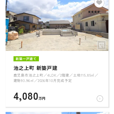
新築一戸建て
池之上町 新築戸建
鹿児島市池之上町／4LDK／2階建／土地115.85㎡／
建物93.96㎡／2026年10月完成予定
4,080
万円