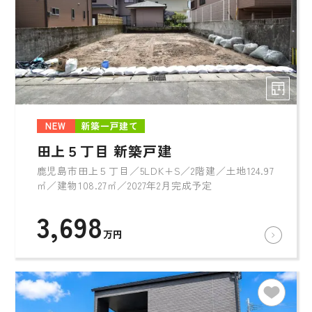
NEW
新築一戸建て
田上５丁目 新築戸建
鹿児島市田上５丁目／5LDK+S／2階建／土地124.97
㎡／建物108.27㎡／2027年2月完成予定
3,698
万円