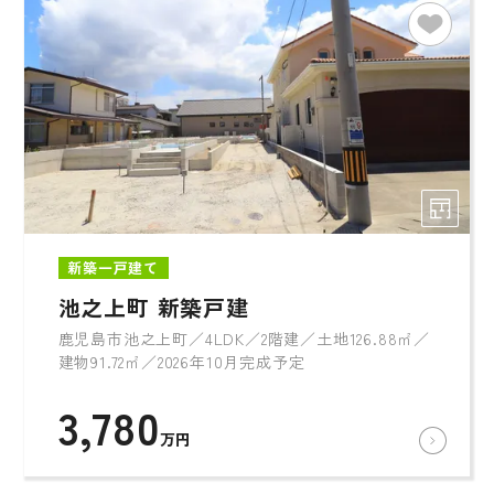
新築一戸建て
池之上町 新築戸建
鹿児島市池之上町／4LDK／2階建／土地126.88㎡／
建物91.72㎡／2026年10月完成予定
3,780
万円