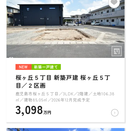
NEW
新築一戸建て
桜ヶ丘５丁目 新築戸建 桜ヶ丘５丁
目／２区画
鹿児島市桜ヶ丘５丁目／3LDK／2階建／土地106.38
㎡／建物85.05㎡／2026年12月完成予定
3,098
万円