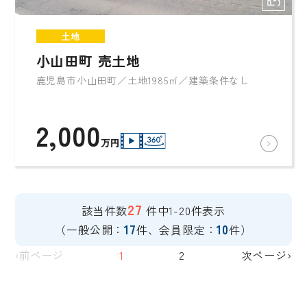
土地
小山田町 売土地
鹿児島市小山田町／土地1985㎡／建築条件なし
2,000
万円
27
該当件数
件中1-20件表示
17
10
（一般公開：
件、会員限定：
件）
‹前ページ
1
2
次ページ›