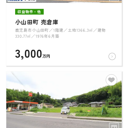
収益物件・他
小山田町 売倉庫
鹿児島市小山田町／1階建／土地1366.3㎡／建物
330.77㎡／1976年6月築
3,000
万円