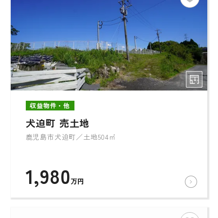
収益物件・他
犬迫町 売土地
鹿児島市犬迫町／土地504㎡
1,980
万円