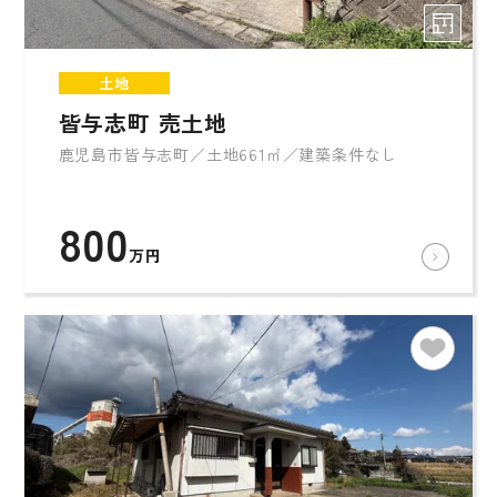
土地
皆与志町 売土地
鹿児島市皆与志町／土地661㎡／建築条件なし
800
万円