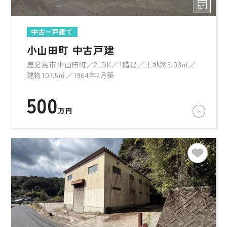
中古一戸建て
小山田町 中古戸建
鹿児島市小山田町／2LDK／1階建／土地285.03㎡／
建物107.5㎡／1964年2月築
500
万円