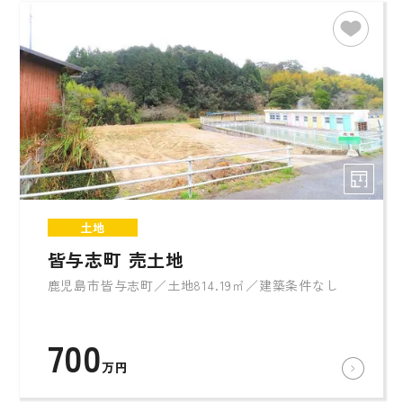
土地
皆与志町 売土地
鹿児島市皆与志町／土地814.19㎡／建築条件なし
700
万円