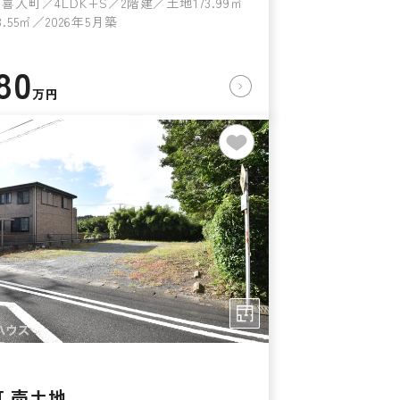
喜入町／4LDK+S／2階建／土地173.99㎡
.55㎡／2026年5月築
80
万円
 売土地