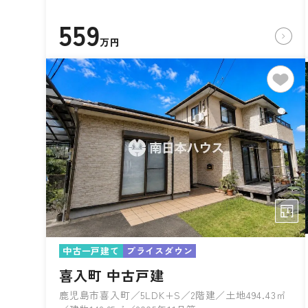
559
万円
中古一戸建て
プライスダウン
喜入町 中古戸建
鹿児島市喜入町／5LDK+S／2階建／土地494.43㎡