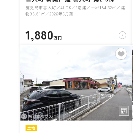
鹿児島市喜入町／4LDK／2階建／土地184.32㎡／建
物98.81㎡／2026年5月築
1,880
万円
土地