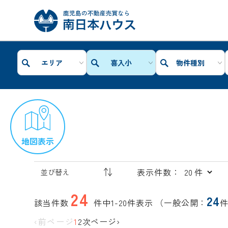
エリア
喜入小
物件種別
地図表示
表示件数：
24
24
該当件数
件中1-20件表示
（一般公開：
‹前ページ
1
2
次ページ›