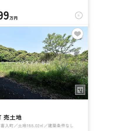
99
万円
 売土地
喜入町／土地188.02㎡／建築条件なし