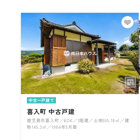
中古一戸建て
喜入町 中古戸建
鹿児島市喜入町／6DK／1階建／土地555.18㎡／建
物145.3㎡／1984年5月築