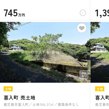
745
1,3
万円
土地
土地
喜入町 売土地
喜入町
鹿児島市喜入町／土地186.07㎡／建築条件なし
鹿児島市