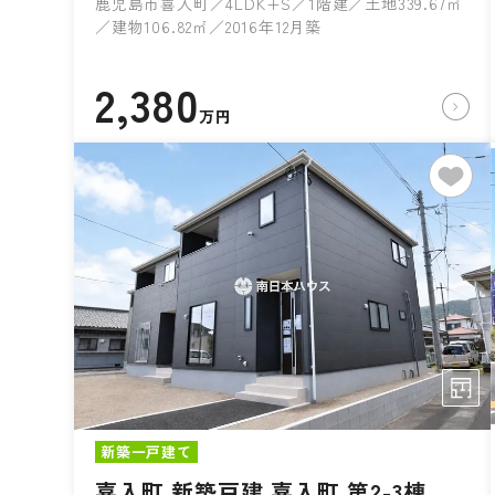
鹿児島市喜入町／4LDK+S／1階建／土地339.67㎡
／建物106.82㎡／2016年12月築
2,380
万円
新築一戸建て
喜入町 新築戸建 喜入町 第2-3棟