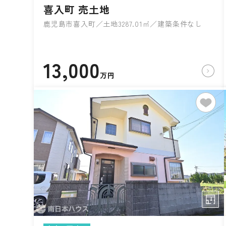
喜入町 売土地
鹿児島市喜入町／土地3287.01㎡／建築条件なし
13,000
万円