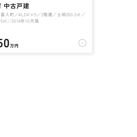
町 中古戸建
喜入町／4LDK+S／2階建／土地280.2㎡／
95㎡／2014年10月築
50
万円