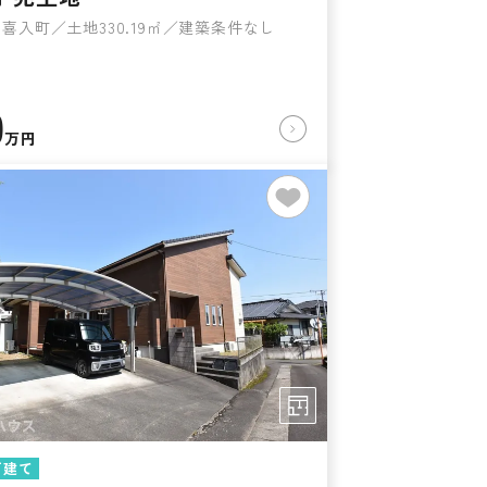
喜入町／土地330.19㎡／建築条件なし
0
万円
戸建て