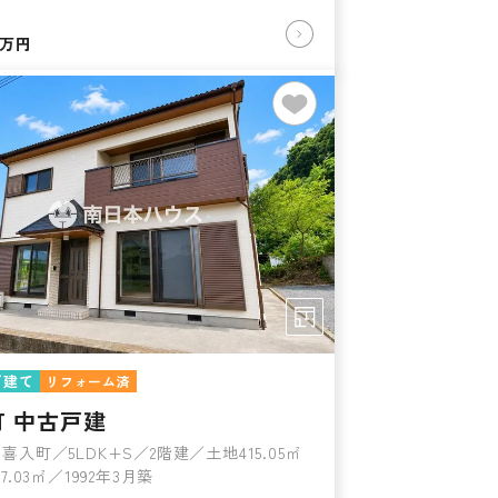
万円
戸建て
リフォーム済
町 中古戸建
喜入町／5LDK+S／2階建／土地415.05㎡
7.03㎡／1992年3月築