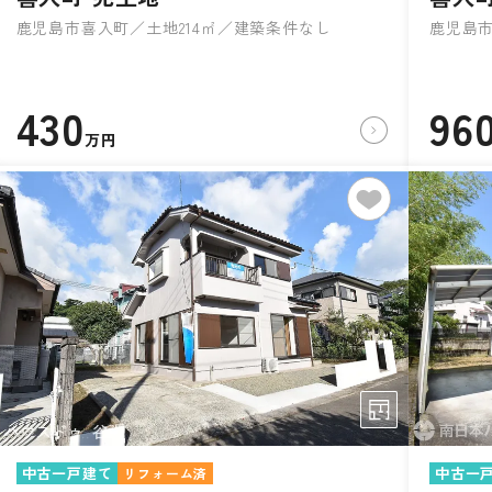
鹿児島市喜入町／土地214㎡／建築条件なし
鹿児島市
430
96
万円
中古一戸建て
中古一
リフォーム済