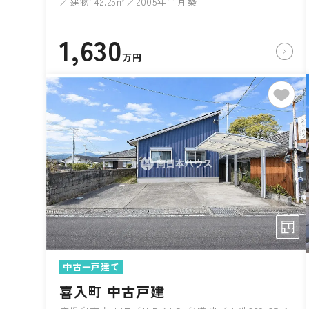
／建物142.25㎡／2005年11月築
1,630
万円
中古一戸建て
喜入町 中古戸建