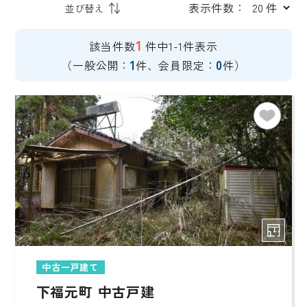
表示件数：
1
該当件数
件中1-1件表示
1
0
（一般公開：
件、会員限定：
件）
中古一戸建て
下福元町 中古戸建