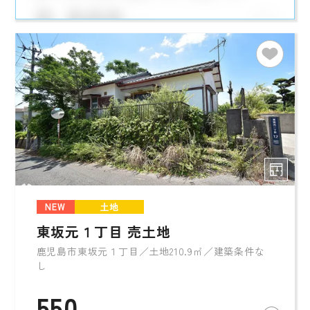
NEW
土地
東坂元１丁目 売土地
鹿児島市東坂元１丁目／土地210.9㎡／建築条件な
し
550