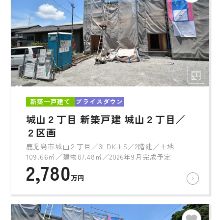
新築一戸建て
プライスダウン
城山２丁目 新築戸建 城山２丁目／
２区画
鹿児島市城山２丁目／3LDK+S／2階建／土地
109.66㎡／建物87.48㎡／2026年9月完成予定
2,780
万円