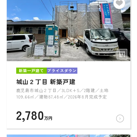
新築一戸建て
プライスダウン
城山２丁目 新築戸建
鹿児島市城山２丁目／3LDK+S／2階建／土地
109.66㎡／建物87.48㎡／2026年8月完成予定
2,780
万円