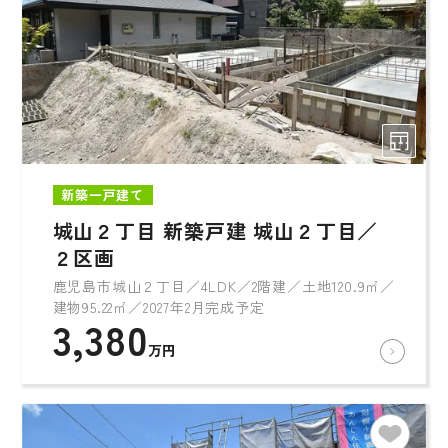
新築一戸建て
城山２丁目 新築戸建 城山２丁目／
２区画
鹿児島市城山２丁目／4LDK／2階建／土地120.9㎡／
建物95.22㎡／2027年2月完成予定
3,380
万円