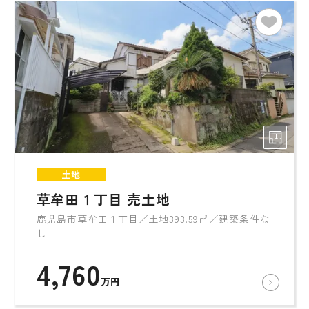
土地
草牟田１丁目 売土地
鹿児島市草牟田１丁目／土地393.59㎡／建築条件な
し
4,760
万円