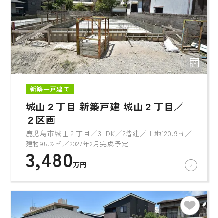
新築一戸建て
城山２丁目 新築戸建 城山２丁目／
２区画
鹿児島市城山２丁目／3LDK／2階建／土地120.9㎡／
建物95.22㎡／2027年2月完成予定
3,480
万円