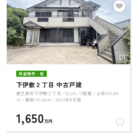
収益物件・他
下伊敷２丁目 中古戸建
鹿児島市下伊敷２丁目／2LDK／2階建／土地153.89
㎡／建物137.84㎡／2001年9月築
1,650
万円