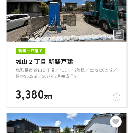
新築一戸建て
城山２丁目 新築戸建
鹿児島市城山２丁目／4LDK／2階建／土地120.9㎡／
建物95.22㎡／2027年2月完成予定
3,380
万円