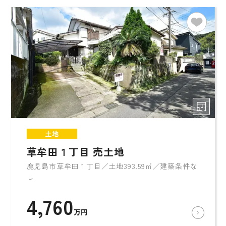
土地
草牟田１丁目 売土地
鹿児島市草牟田１丁目／土地393.59㎡／建築条件な
し
4,760
万円