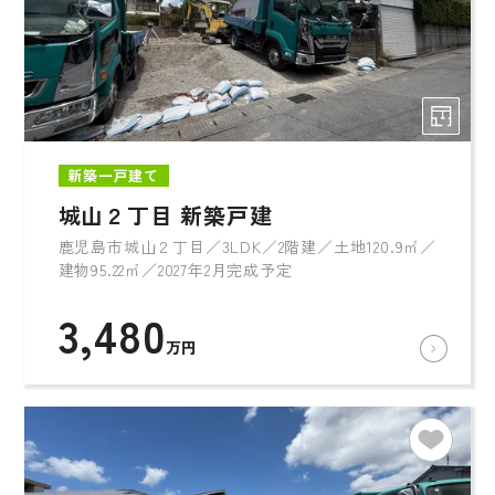
新築一戸建て
城山２丁目 新築戸建
鹿児島市城山２丁目／3LDK／2階建／土地120.9㎡／
建物95.22㎡／2027年2月完成予定
3,480
万円