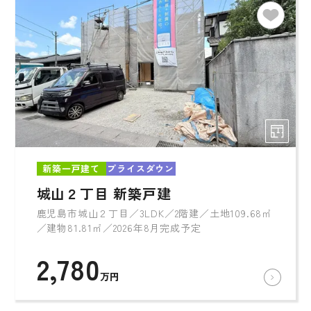
新築一戸建て
プライスダウン
城山２丁目 新築戸建
鹿児島市城山２丁目／3LDK／2階建／土地109.68㎡
／建物81.81㎡／2026年8月完成予定
2,780
万円