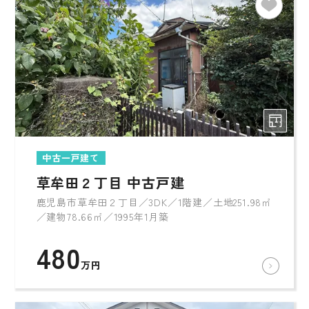
中古一戸建て
草牟田２丁目 中古戸建
鹿児島市草牟田２丁目／3DK／1階建／土地251.98㎡
／建物78.66㎡／1995年1月築
480
万円