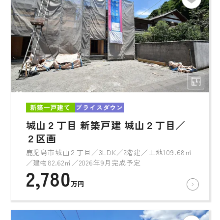
新築一戸建て
プライスダウン
城山２丁目 新築戸建 城山２丁目／
２区画
鹿児島市城山２丁目／3LDK／2階建／土地109.68㎡
／建物82.62㎡／2026年9月完成予定
2,780
万円