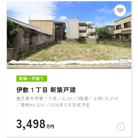
新築一戸建て
伊敷１丁目 新築戸建
鹿児島市伊敷１丁目／4LDK／2階建／土地114.51㎡
／建物98.82㎡／2026年12月完成予定
3,498
万円