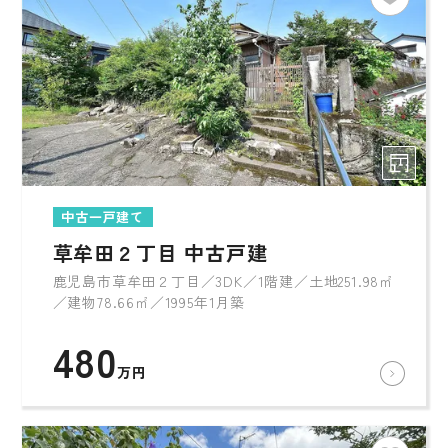
中古一戸建て
草牟田２丁目 中古戸建
鹿児島市草牟田２丁目／3DK／1階建／土地251.98㎡
／建物78.66㎡／1995年1月築
480
万円