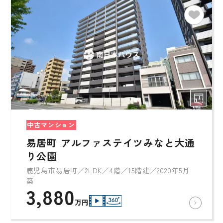
中古マンション
易居町 アルファステイツみなと大通
り公園
鹿児島市易居町／2LDK／4階／15階建／2020年5月
築
3,880
万円