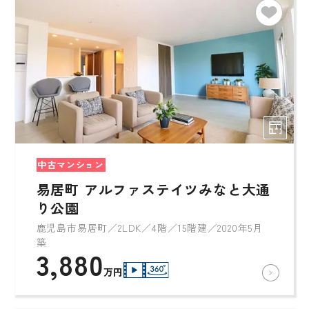
中古マンション
易居町 アルファステイツみなと大通
り公園
鹿児島市易居町／2LDK／4階／15階建／2020年5月
築
3,880
万円