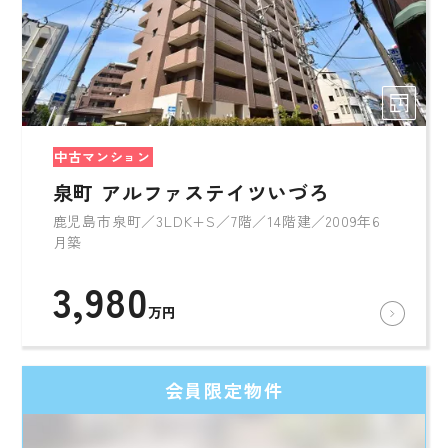
中古マンション
泉町 アルファステイツいづろ
鹿児島市泉町／3LDK+S／7階／14階建／2009年6
月築
3,980
万円
会員限定物件