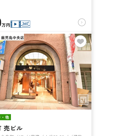
0
万円
件・他
 売ビル