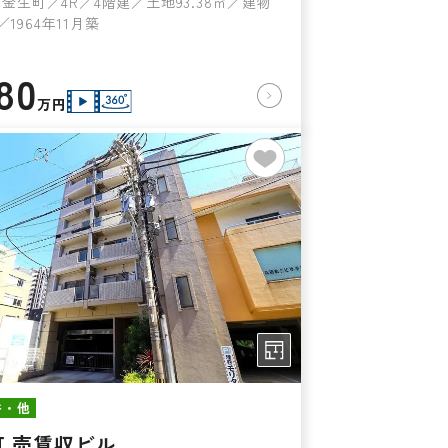
金生町／4R／4階建／土地93.38㎡／建物
㎡／1964年11月築
80
万円
件・他
町 売賃収ビル