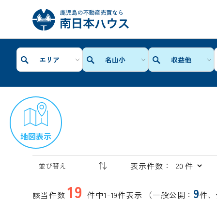
エリア
名山小
収益他
地図表示
表示件数：
19
9
該当件数
件中1-19件表示
（一般公開：
件、