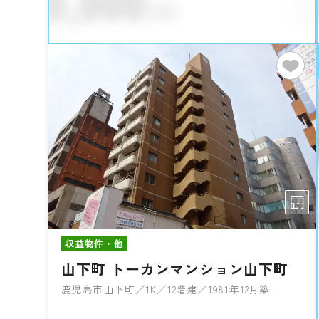
収益物件・他
山下町 トーカンマンション山下町
鹿児島市山下町／1K／12階建／1981年12月築