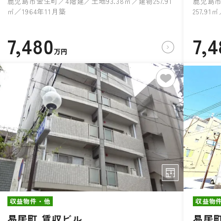
鹿児島市金生町／4階建／土地93.38㎡／建物257.91
鹿児島市
㎡／1964年11月築
257.91
7,480
7,4
万円
収益物件・他
収益物
易居町 賃収ビル
易居