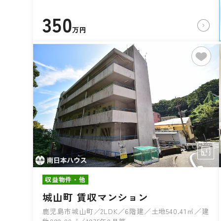
350
万円
収益物件・他
城山町 賃収マンション
鹿児島市城山町／2LDK／6階建／土地540.41㎡／建