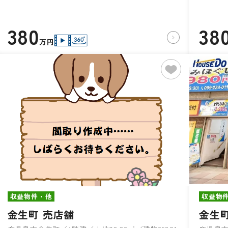
380
38
万円
収益物件・他
収益物
金生町 売店舗
金生町