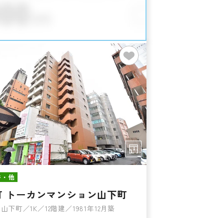
件・他
町 トーカンマンション山下町
山下町／1K／12階建／1981年12月築