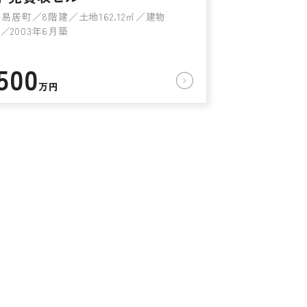
易居町／8階建／土地162.12㎡／建物
4㎡／2003年6月築
500
万円