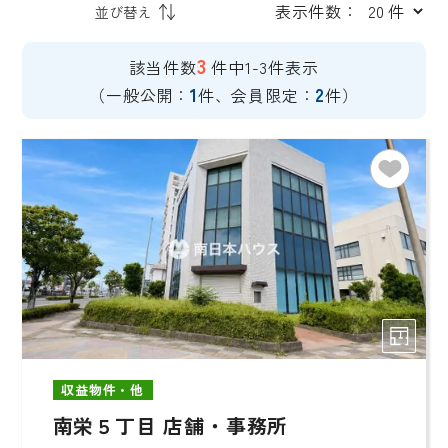
表示件数：
3
該当件数
件中1-3件表示
1
2
（一般公開：
件、会員限定：
件）
収益物件・他
南栄５丁目 店舗・事務所