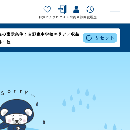
お気に入り
ログイン
会員登録
閲覧履歴
在の表示条件：
吉野東中学校エリア／収益
リセット
件・他