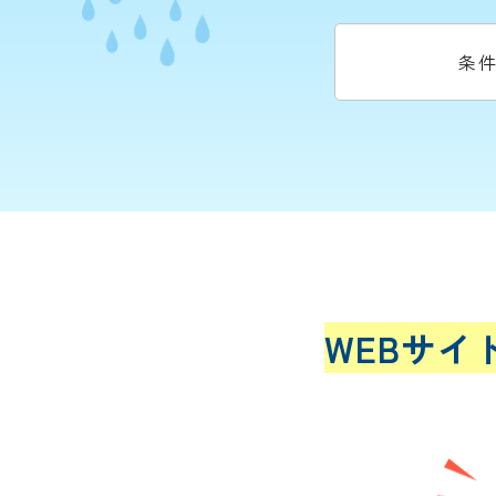
条
WEBサイ