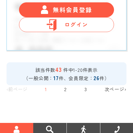
無料会員登録
ログイン
43
該当件数
件中1-20件表示
17
26
（一般公開：
件、会員限定：
件）
‹前ページ
1
2
3
次ページ›