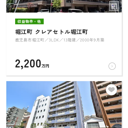
収益物件・他
堀江町 クレアセトル堀江町
鹿児島市堀江町／3LDK／13階建／2000年9月築
2,200
万円