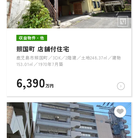
収益物件・他
照国町 店舗付住宅
鹿児島市照国町／3DK／2階建／土地248.37㎡／建物
153.01㎡／1970年7月築
6,390
万円