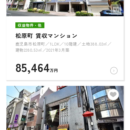
収益物件・他
松原町 賃収マンション
鹿児島市松原町／1LDK／10階建／土地388.02㎡／
建物2280.53㎡／2021年3月築
85,464
万円