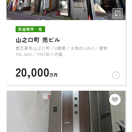
収益物件・他
山之口町 売ビル
鹿児島市山之口町／4階建／土地225.58㎡／建物
756.34㎡／1987年11月築
20,000
万円