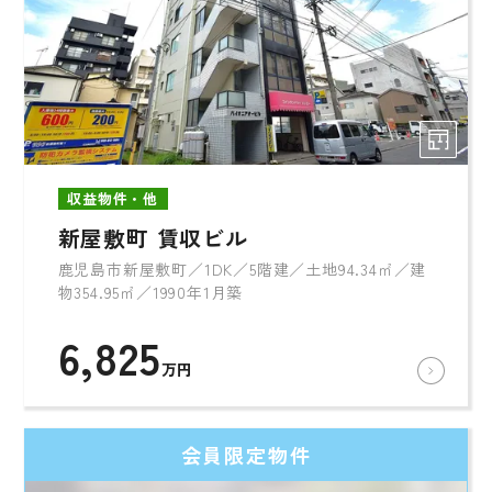
収益物件・他
新屋敷町 賃収ビル
鹿児島市新屋敷町／1DK／5階建／土地94.34㎡／建
物354.95㎡／1990年1月築
6,825
万円
会員限定物件