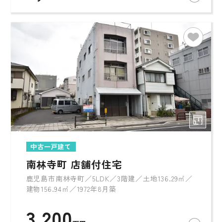
中古一戸建て
南林寺町 店舗付住宅
鹿児島市南林寺町／5LDK／3階建／土地136.29㎡／
建物156.94㎡／1972年8月築
3,200