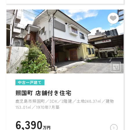
中古一戸建て
照国町 店舗付き住宅
鹿児島市照国町／3DK／2階建／土地248.37㎡／建物
153.01㎡／1970年7月築
6,390
万円