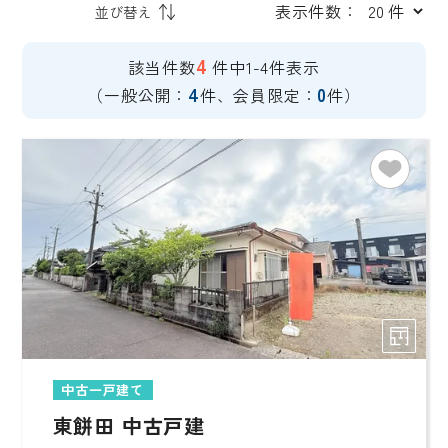
表示件数：
4
該当件数
件中1-4件表示
4
0
（一般公開：
件、会員限定：
件）
中古一戸建て
東餅田 中古戸建