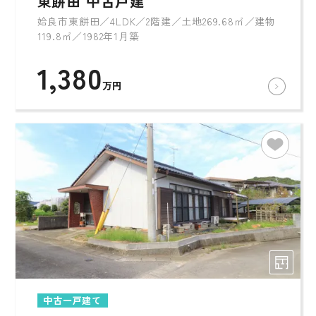
東餅田 中古戸建
姶良市東餅田／4LDK／2階建／土地269.68㎡／建物
119.8㎡／1982年1月築
1,380
万円
中古一戸建て