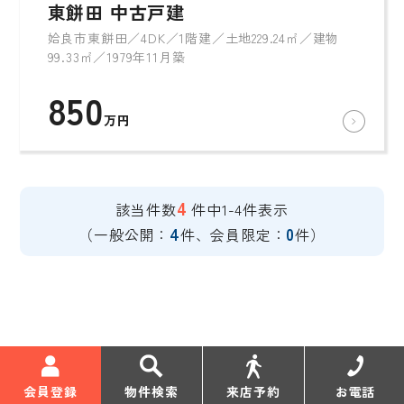
東餅田 中古戸建
姶良市東餅田／4DK／1階建／土地229.24㎡／建物
99.33㎡／1979年11月築
850
万円
4
該当件数
件中1-4件表示
4
0
（一般公開：
件、会員限定：
件）
会員登録
物件検索
来店予約
お電話