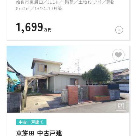
姶良市東餅田／3LDK／1階建／土地191.7㎡／建物
87.21㎡／1978年10月築
1,699
万円
中古一戸建て
東餅田 中古戸建