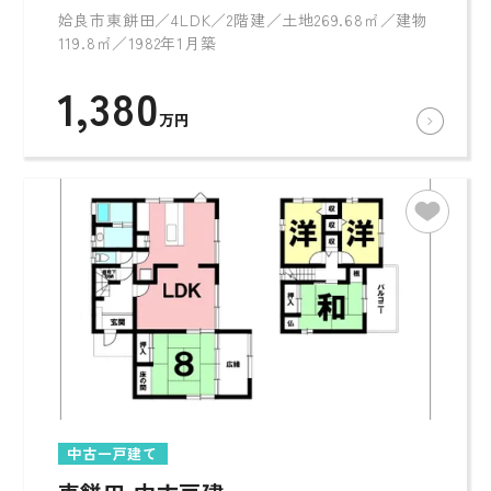
姶良市東餅田／4LDK／2階建／土地269.68㎡／建物
119.8㎡／1982年1月築
1,380
万円
中古一戸建て