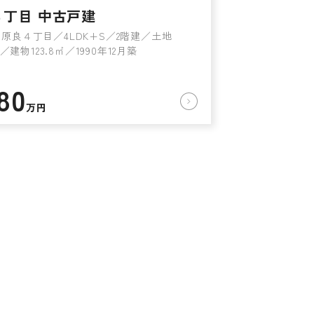
４丁目 中古戸建
原良４丁目／4LDK+S／2階建／土地
6㎡／建物123.8㎡／1990年12月築
80
万円