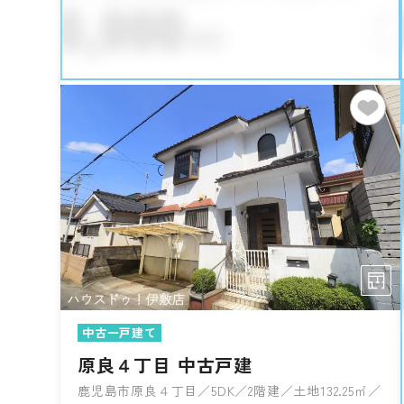
中古一戸建て
原良４丁目 中古戸建
鹿児島市原良４丁目／5DK／2階建／土地132.25㎡／