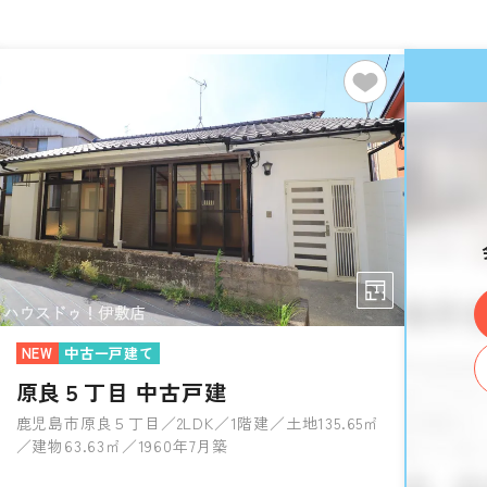
NEW
中古一戸建て
原良５丁目 中古戸建
鹿児島市原良５丁目／2LDK／1階建／土地135.65㎡
／建物63.63㎡／1960年7月築