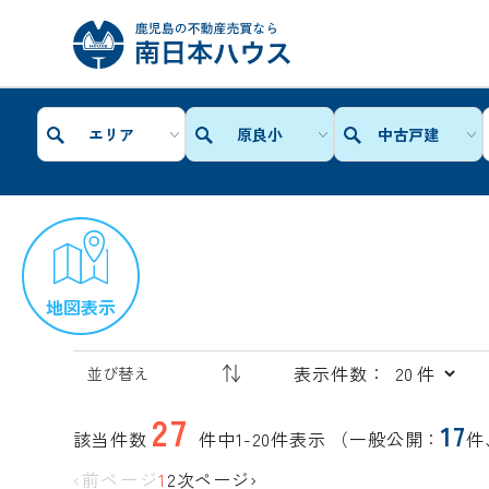
エリア
原良小
中古戸建
地図表示
表示件数：
27
17
該当件数
件中1-20件表示
（一般公開：
件
‹前ページ
1
2
次ページ›