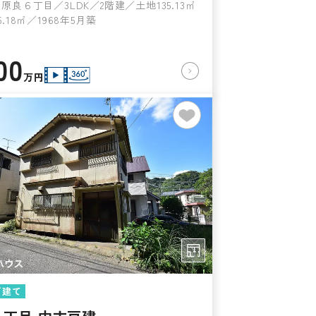
原良６丁目／3LDK／2階建／土地135.13㎡
.18㎡／1968年5月築
00
万円
戸建て