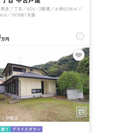
７丁目 中古戸建
原良７丁目／4DK／2階建／土地52.96㎡／
86㎡／1979年1月築
0
万円
戸建て
プライスダウン