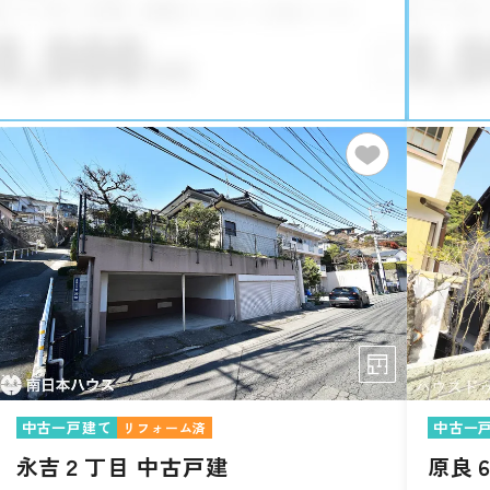
中古一戸建て
中古一
リフォーム済
永吉２丁目 中古戸建
原良