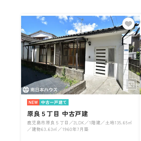
NEW
中古一戸建て
原良５丁目 中古戸建
鹿児島市原良５丁目／2LDK／1階建／土地135.65㎡
／建物63.63㎡／1960年7月築