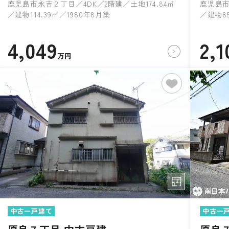
鹿児島市永吉２丁目／4DK／2階建／土地174.84㎡
鹿児島市
／建物114.39㎡／1980年8月築
／建物85
4,049
2,1
万円
中古一戸建て
中古一