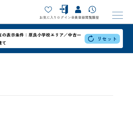
お気に入り
ログイン
会員登録
閲覧履歴
在の表示条件：
原良小学校エリア／中古一
リセット
建て