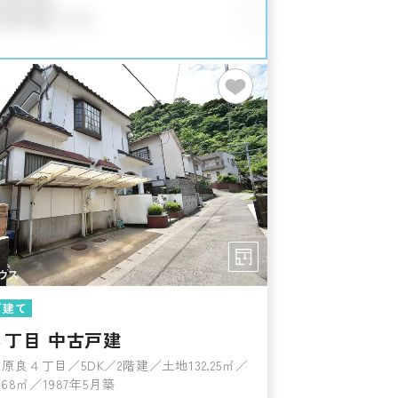
戸建て
４丁目 中古戸建
原良４丁目／5DK／2階建／土地132.25㎡／
.68㎡／1987年5月築