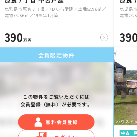
原良７丁目 中古戸建
原良
鹿児島市原良７丁目／4DK／2階建／土地52.96㎡／
鹿児島市
建物73.86㎡／1979年1月築
建物73.
390
39
万円
会員限定物件
この物件をご覧いただくには
会員登録（無料）が必要です。
無料会員登録
中古一