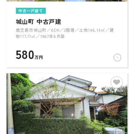
中古一戸建て
城山町 中古戸建
鹿児島市城山町／6DK／2階建／土地146.14㎡／建
物117.77㎡／1967年6月築
580
万円