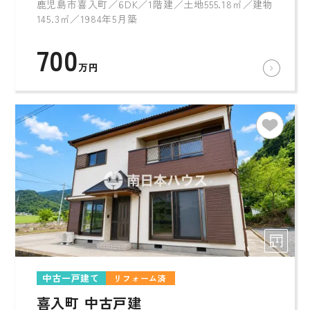
鹿児島市喜入町／6DK／1階建／土地555.18㎡／建物
145.3㎡／1984年5月築
700
万円
中古一戸建て
リフォーム済
喜入町 中古戸建