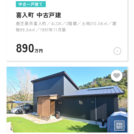
中古一戸建て
喜入町 中古戸建
鹿児島市喜入町／4LDK／2階建／土地210.06㎡／建
物99.84㎡／1997年11月築
890
万円