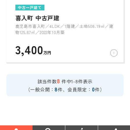
中古一戸建て
喜入町 中古戸建
鹿児島市喜入町／4LDK／1階建／土地508.19㎡／建
物125.87㎡／2022年10月築
3,400
万円
8
該当件数
件中1-8件表示
8
0
（一般公開：
件、会員限定：
件）