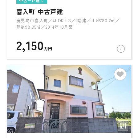
中古一戸建て
喜入町 中古戸建
鹿児島市喜入町／4LDK+S／2階建／土地280.2㎡／
建物98.95㎡／2014年10月築
2,150
万円