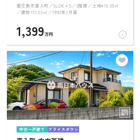
鹿児島市喜入町／5LDK+S／2階建／土地415.05㎡
／建物157.03㎡／1992年3月築
1,399
万円
中古一戸建て
プライスダウン