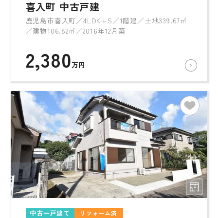
喜入町 中古戸建
鹿児島市喜入町／4LDK+S／1階建／土地339.67㎡
／建物106.82㎡／2016年12月築
2,380
万円
中古一戸建て
リフォーム済