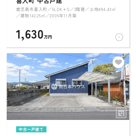
喜入町 中古戸建
鹿児島市喜入町／5LDK+S／2階建／土地494.43㎡
／建物142.25㎡／2005年11月築
1,630
万円
中古一戸建て