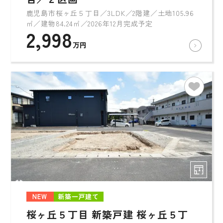
鹿児島市桜ヶ丘５丁目／3LDK／2階建／土地105.96
㎡／建物84.24㎡／2026年12月完成予定
2,998
万円
NEW
新築一戸建て
桜ヶ丘５丁目 新築戸建 桜ヶ丘５丁