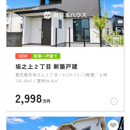
NEW
新築一戸建て
坂之上２丁目 新築戸建
鹿児島市坂之上２丁目／4LDK+S／2階建／土地
136.48㎡／建物94.6㎡
2,998
万円