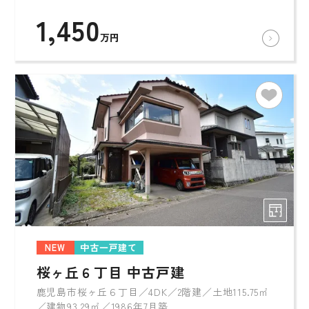
1,450
万円
NEW
中古一戸建て
桜ヶ丘６丁目 中古戸建
鹿児島市桜ヶ丘６丁目／4DK／2階建／土地115.75㎡
／建物93.29㎡／1986年7月築