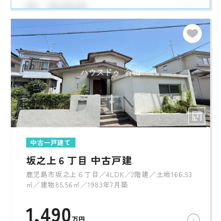
中古一戸建て
坂之上６丁目 中古戸建
鹿児島市坂之上６丁目／4LDK／2階建／土地166.53
㎡／建物85.56㎡／1983年7月築
1,490
万円