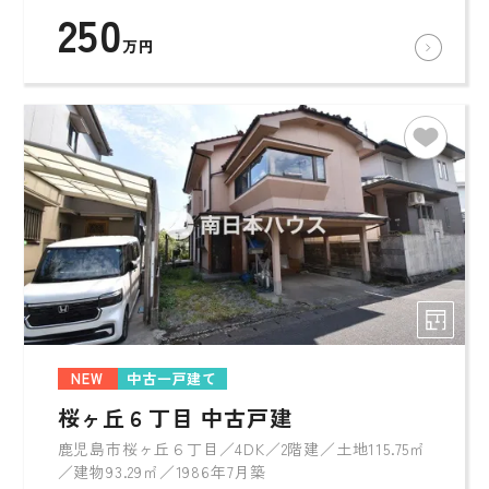
250
万円
NEW
中古一戸建て
桜ヶ丘６丁目 中古戸建
鹿児島市桜ヶ丘６丁目／4DK／2階建／土地115.75㎡
／建物93.29㎡／1986年7月築