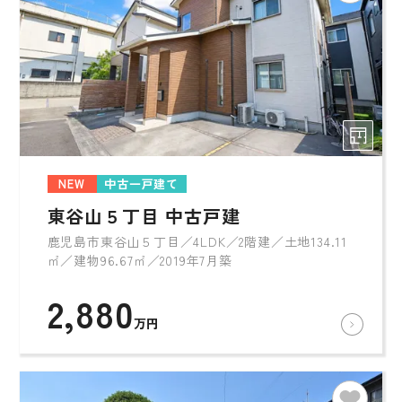
NEW
中古一戸建て
東谷山５丁目 中古戸建
鹿児島市東谷山５丁目／4LDK／2階建／土地134.11
㎡／建物96.67㎡／2019年7月築
2,880
万円