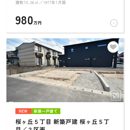
建物70.36㎡／1977年1月築
980
万円
NEW
新築一戸建て
桜ヶ丘５丁目 新築戸建 桜ヶ丘５丁
目／２区画