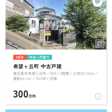
NEW
中古一戸建て
希望ヶ丘町 中古戸建
鹿児島市希望ヶ丘町／5DK／2階建／土地233.56㎡／
建物88.3㎡／1973年11月築
300
万円