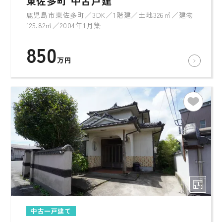
東佐多町 中古戸建
鹿児島市東佐多町／3DK／1階建／土地326㎡／建物
125.82㎡／2004年1月築
850
万円
中古一戸建て