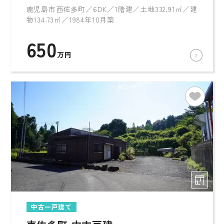
鹿児島市西佐多町／6DK／1階建／土地332.91㎡／建
物134.73㎡／1984年10月築
650
万円
中古一戸建て