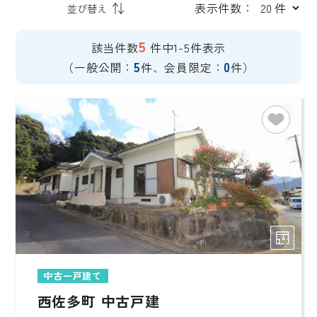
表示件数：
5
該当件数
件中1-5件表示
5
0
（一般公開：
件、会員限定：
件）
中古一戸建て
西佐多町 中古戸建