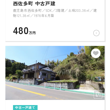
西佐多町 中古戸建
鹿児島市西佐多町／5DK／2階建／土地203.38㎡／建
物121.38㎡／1978年6月築
480
万円
中古一戸建て