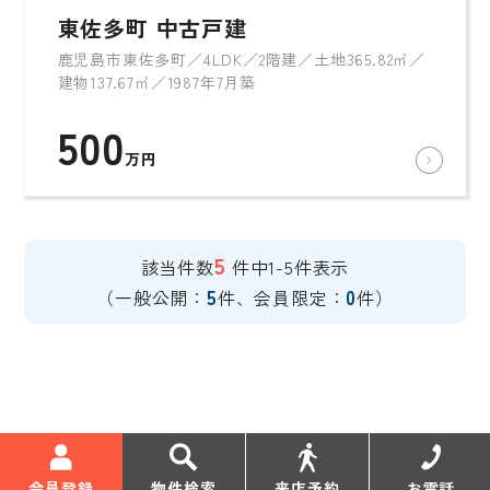
東佐多町 中古戸建
鹿児島市東佐多町／4LDK／2階建／土地365.82㎡／
建物137.67㎡／1987年7月築
500
万円
5
該当件数
件中1-5件表示
5
0
（一般公開：
件、会員限定：
件）
会員登録
物件検索
来店予約
お電話