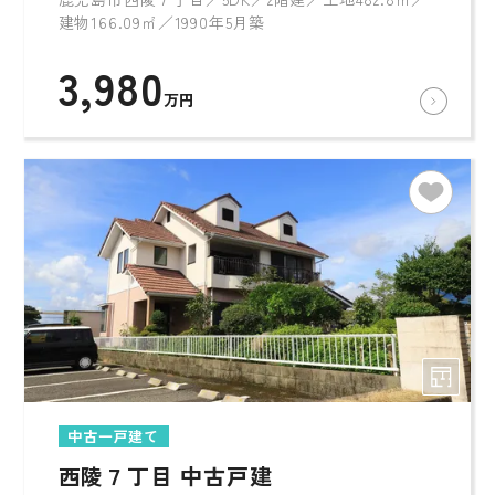
建物166.09㎡／1990年5月築
3,980
万円
中古一戸建て
西陵７丁目 中古戸建