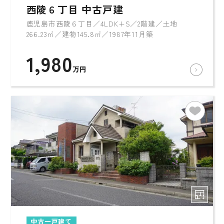
西陵６丁目 中古戸建
鹿児島市西陵６丁目／4LDK+S／2階建／土地
266.23㎡／建物145.8㎡／1987年11月築
1,980
万円
中古一戸建て