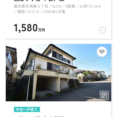
鹿児島市西陵６丁目／5LDK／3階建／土地174.34㎡
／建物133.27㎡／1986年4月築
1,580
万円
中古一戸建て