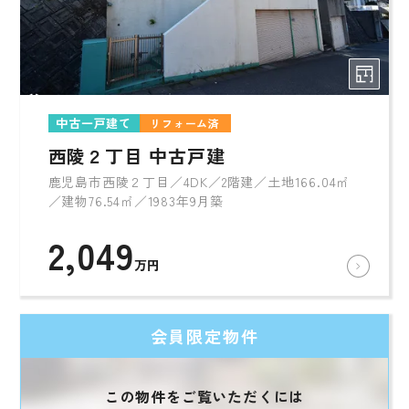
中古一戸建て
リフォーム済
西陵２丁目 中古戸建
鹿児島市西陵２丁目／4DK／2階建／土地166.04㎡
／建物76.54㎡／1983年9月築
2,049
万円
会員限定物件
この物件をご覧いただくには