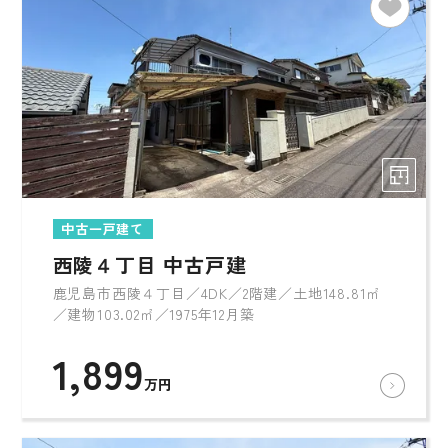
中古一戸建て
西陵４丁目 中古戸建
鹿児島市西陵４丁目／4DK／2階建／土地148.81㎡
／建物103.02㎡／1975年12月築
1,899
万円