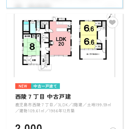
NEW
中古一戸建て
西陵７丁目 中古戸建
鹿児島市西陵７丁目／3LDK／2階建／土地199.59㎡
／建物109.61㎡／1986年12月築
2,000