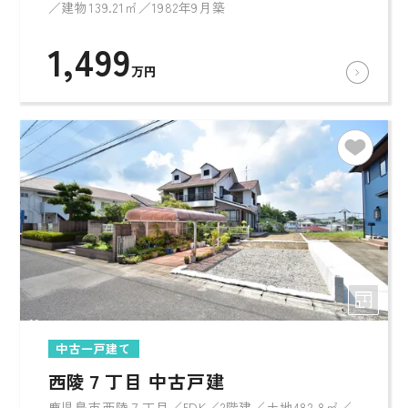
／建物139.21㎡／1982年9月築
1,499
万円
中古一戸建て
西陵７丁目 中古戸建
鹿児島市西陵７丁目／5DK／2階建／土地482.8㎡／