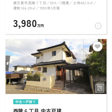
鹿児島市西陵７丁目／5DK／2階建／土地482.8㎡／
建物166.09㎡／1990年5月築
3,980
万円
中古一戸建て
西陵６丁目 中古戸建