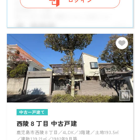
ログイン
中古一戸建て
西陵８丁目 中古戸建
鹿児島市西陵８丁目／4LDK／3階建／土地193.5㎡
／建物139.21㎡／1982年9月築