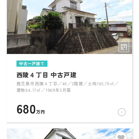
中古一戸建て
西陵４丁目 中古戸建
鹿児島市西陵４丁目／4K／2階建／土地165.78㎡／
建物84.17㎡／1969年5月築
680
万円