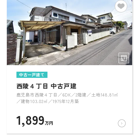
中古一戸建て
西陵４丁目 中古戸建
鹿児島市西陵４丁目／6DK／2階建／土地148.81㎡
／建物103.02㎡／1975年12月築
1,899
万円