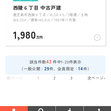
西陵６丁目 中古戸建
鹿児島市西陵６丁目／4LDK+S／2階建／土地
266.23㎡／建物145.8㎡／1987年11月築
1,980
万円
43
該当件数
件中1-20件表示
29
14
（一般公開：
件、会員限定：
件）
‹前ページ
1
2
3
次ページ›