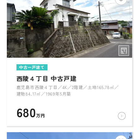
中古一戸建て
西陵４丁目 中古戸建
鹿児島市西陵４丁目／4K／2階建／土地165.78㎡／
建物84.17㎡／1969年5月築
680
万円