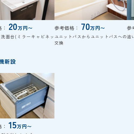
20
70
格：
万円〜
参考価格：
万円〜
参
ム洗面台(ミラーキャビネッ
ユニットバスからユニットバスへの
追
交換
機新設
15
格：
万円〜