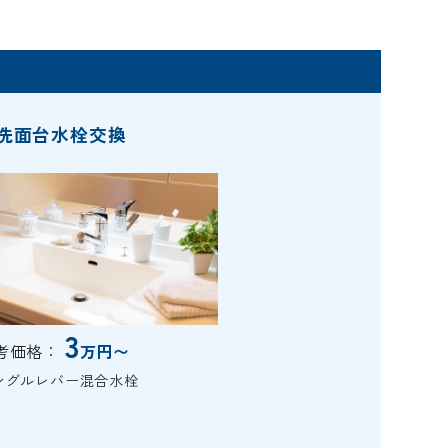
洗面台水栓交換
3
考価格：
万円〜
ングルレバー混合水栓