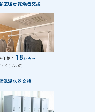
浴室暖房乾燥機交換
18
考価格：
万円〜
ワック(ガス式)
電気温水器交換