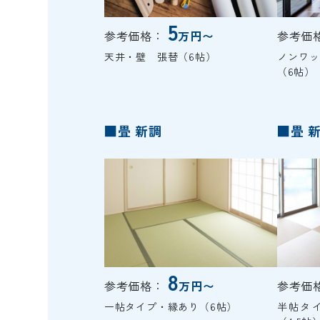
5
参考価格：
万円〜
参考価
天井・壁 張替（6帖）
ノンワ
（6帖）
■畳 新調
■畳 
8
参考価格：
万円〜
参考価
一帖タイプ・縁あり（6帖）
半帖タ