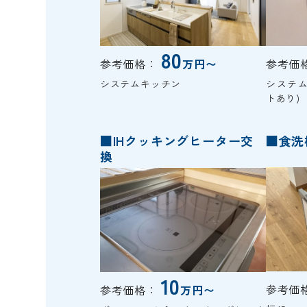
80
参考価格：
万円〜
参考価
システムキッチン
システ
トあり)
■IHクッキングヒーター交
■食洗
換
10
参考価
参考価格：
万円〜