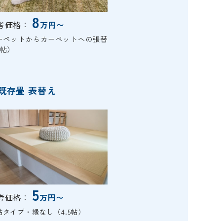
8
考価格：
万円〜
ーペットからカーペットへの張替
6帖）
既存畳 表替え
5
考価格：
万円〜
帖タイプ・縁なし（4.5帖）