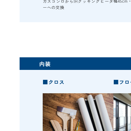
幅45c
ガスコンロからIHクッキングヒータ
ーへの交換
内装
■クロス
■フロ