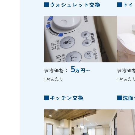
■ウォシュレット交換
■トイ
5
参考価格：
万円〜
参考価
1台あたり
1台あた
■キッチン交換
■洗面