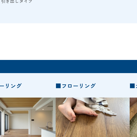
m・引き出しタイプ
ーリング
■フローリング
■