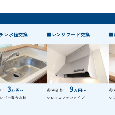
チン水栓交換
■レンジフード交換
■
3
9
格：
万円〜
参考価格：
万円〜
参
レバー混合水栓
シロッコファンタイプ
シ