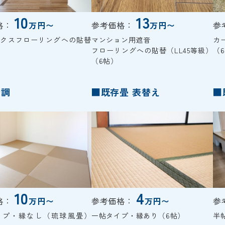
10
13
格：
万円〜
参考価格：
万円〜
参
ックスフローリングへの貼替
マンション用遮音
カ
フローリングへの貼替（LL45等級）
（
（6帖）
新調
■既存畳 表替え
■
10
4
格：
万円〜
参考価格：
万円〜
参
イプ・縁なし（琉球風畳）
一帖タイプ・縁あり（6帖）
半