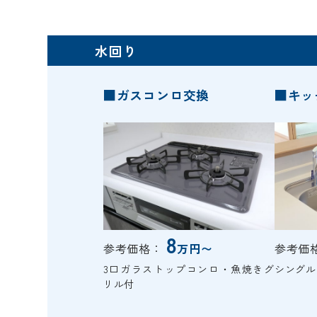
水回り
■ガスコンロ交換
■キッ
8
参考価格：
万円〜
参考価
3口ガラストップコンロ・魚焼きグ
シングル
リル付