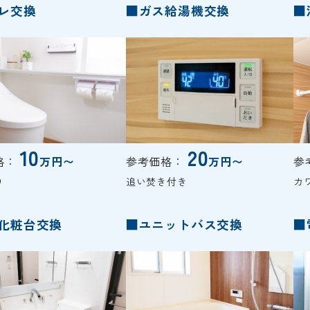
レ交換
■ガス給湯機交換
■
10
20
格：
万円〜
参考価格：
万円〜
参
り
追い焚き付き
カ
化粧台交換
■ユニットバス交換
■