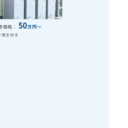
50
考価格：
万円〜
い焚き付き