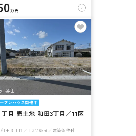
50
万円
ープンハウス開催中
丁目 売土地 和田3丁目／11区
和田３丁目／土地165㎡／建築条件付