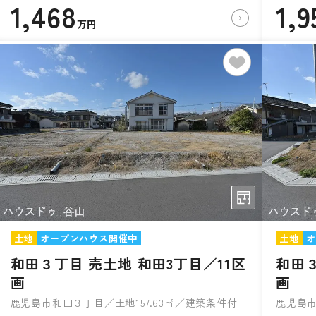
1,468
1,9
万円
土地
オープンハウス開催中
土地
オ
和田３丁目 売土地 和田3丁目／11区
和田３
画
画
鹿児島市和田３丁目／土地157.63㎡／建築条件付
鹿児島市