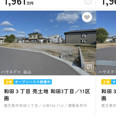
1,961
1,9
万円
土地
オープンハウス開催中
土地
オ
和田３丁目 売土地 和田3丁目／11区
和田３
画
画
鹿児島市和田３丁目／土地194.11㎡／建築条件付
鹿児島市