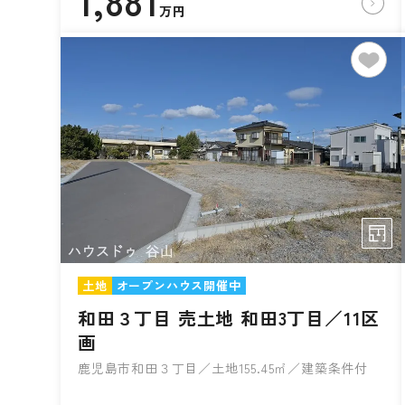
1,881
万円
土地
オープンハウス開催中
和田３丁目 売土地 和田3丁目／11区
画
鹿児島市和田３丁目／土地155.45㎡／建築条件付