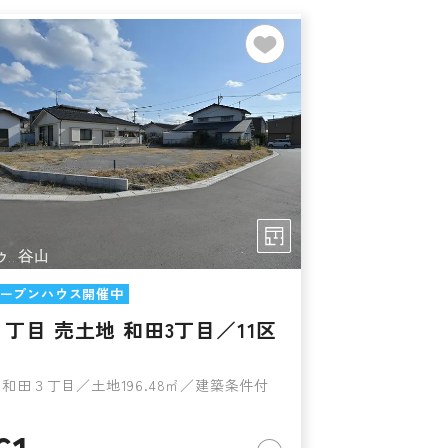
ープンハウス開催中
丁目 売土地 和田3丁目／11区
和田３丁目／土地196.48㎡／建築条件付