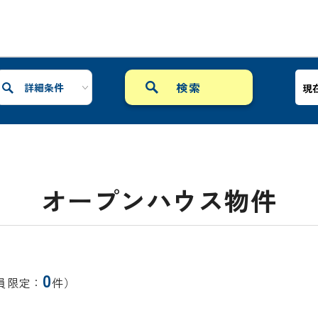
詳細条件
現
オープンハウス物件
0
員限定：
件）