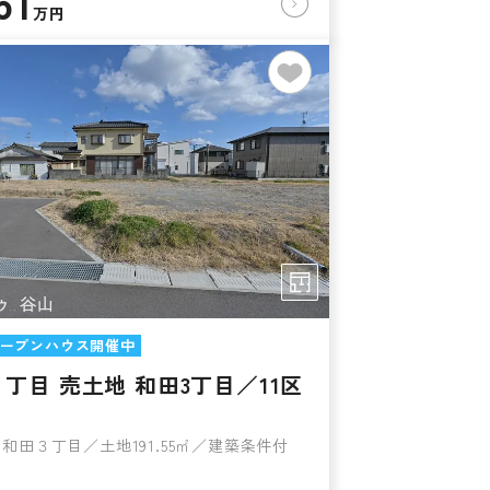
61
万円
ープンハウス開催中
丁目 売土地 和田3丁目／11区
和田３丁目／土地191.55㎡／建築条件付