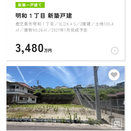
新築一戸建て
明和１丁目 新築戸建
鹿児島市明和１丁目／3LDK+S／2階建／土地120.4
㎡／建物90.26㎡／2027年1月完成予定
3,480
万円