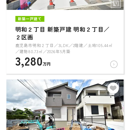
新築一戸建て
明和２丁目 新築戸建 明和２丁目／
２区画
鹿児島市明和２丁目／3LDK／2階建／土地105.44㎡
／建物80.73㎡／2026年5月築
3,280
万円