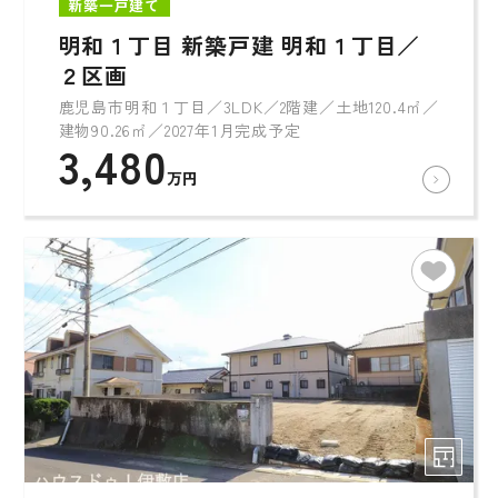
新築一戸建て
明和１丁目 新築戸建 明和１丁目／
２区画
鹿児島市明和１丁目／3LDK／2階建／土地120.4㎡／
建物90.26㎡／2027年1月完成予定
3,480
万円