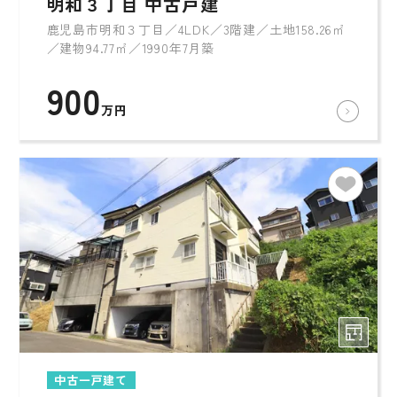
明和３丁目 中古戸建
鹿児島市明和３丁目／4LDK／3階建／土地158.26㎡
／建物94.77㎡／1990年7月築
900
万円
中古一戸建て