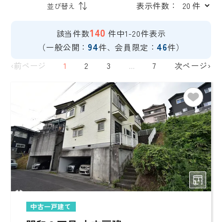
表示件数：
140
該当件数
件中1-20件表示
94
46
（一般公開：
件、会員限定：
件）
‹前ページ
1
2
3
...
7
次ページ›
中古一戸建て