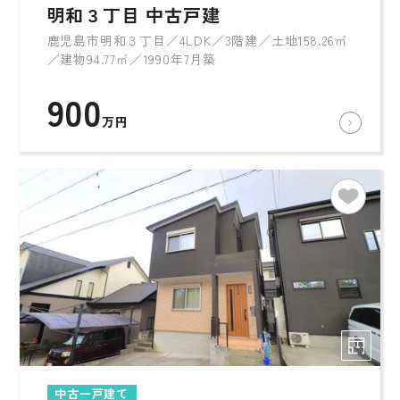
明和３丁目 中古戸建
鹿児島市明和３丁目／4LDK／3階建／土地158.26㎡
／建物94.77㎡／1990年7月築
900
万円
中古一戸建て