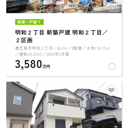
新築一戸建て
明和２丁目 新築戸建 明和２丁目／
２区画
鹿児島市明和２丁目／4LDK／2階建／土地114.73㎡
／建物85.85㎡／2026年5月築
3,580
万円