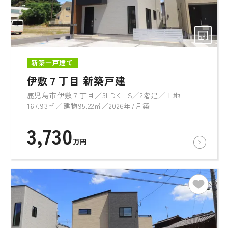
新築一戸建て
伊敷７丁目 新築戸建
鹿児島市伊敷７丁目／3LDK+S／2階建／土地
167.93㎡／建物95.22㎡／2026年7月築
3,730
万円