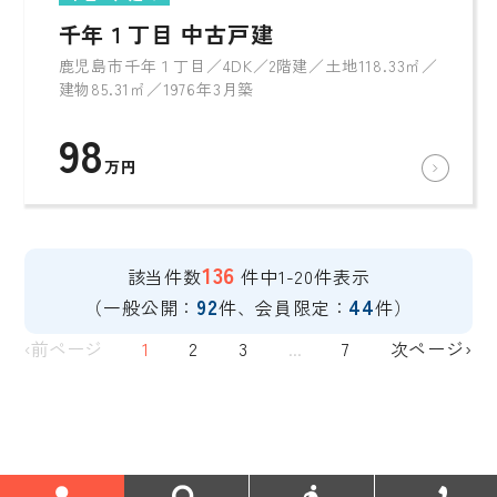
千年１丁目 中古戸建
鹿児島市千年１丁目／4DK／2階建／土地118.33㎡／
建物85.31㎡／1976年3月築
98
万円
136
該当件数
件中1-20件表示
92
44
（一般公開：
件、会員限定：
件）
‹前ページ
1
2
3
...
7
次ページ›