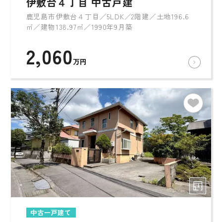
伊敷台４丁目 中古戸建
鹿児島市伊敷台４丁目／5LDK／2階建／土地196.6
㎡／建物138.97㎡／1990年9月築
2,060
万円
中古一戸建て