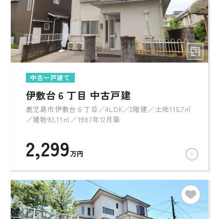
中古一戸建て
伊敷台６丁目 中古戸建
鹿児島市伊敷台６丁目／4LDK／2階建／土地115.7㎡
／建物92.11㎡／1987年12月築
2,299
万円