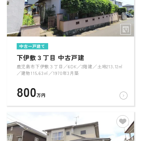
中古一戸建て
下伊敷３丁目 中古戸建
鹿児島市下伊敷３丁目／6DK／2階建／土地213.12㎡
／建物115.63㎡／1970年3月築
800
万円