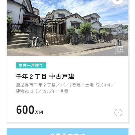
中古一戸建て
千年２丁目 中古戸建
鹿児島市千年２丁目／4K／2階建／土地152.04㎡／
建物93.3㎡／1978年11月築
600
万円