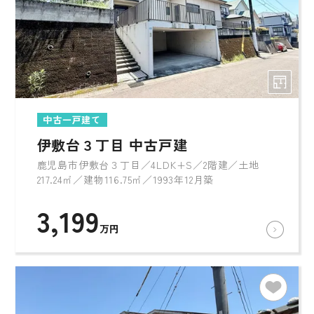
中古一戸建て
伊敷台３丁目 中古戸建
鹿児島市伊敷台３丁目／4LDK+S／2階建／土地
217.24㎡／建物116.75㎡／1993年12月築
3,199
万円