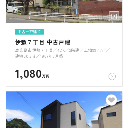
中古一戸建て
伊敷７丁目 中古戸建
鹿児島市伊敷７丁目／4DK／2階建／土地99.17㎡／
建物80.7㎡／1967年7月築
1,080
万円