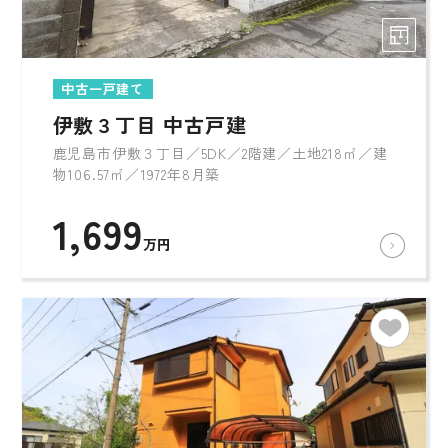
中古一戸建て
伊敷３丁目 中古戸建
鹿児島市伊敷３丁目／5DK／2階建／土地218㎡／建
物106.57㎡／1972年8月築
1,699
万円