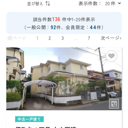
表示件数：
136
該当件数
件中1-20件表示
92
44
（一般公開：
件、会員限定：
件）
‹前ページ
1
2
3
...
7
次ページ›
中古一戸建て