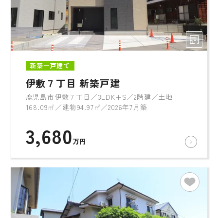
新築一戸建て
伊敷７丁目 新築戸建
鹿児島市伊敷７丁目／3LDK+S／2階建／土地
168.09㎡／建物94.97㎡／2026年7月築
3,680
万円