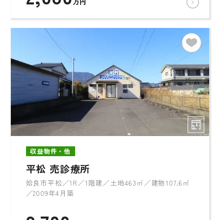
万円
収益物件・他
平松 売診療所
姶良市平松／1R／1階建／土地463㎡／建物107.6㎡
／2009年4月築