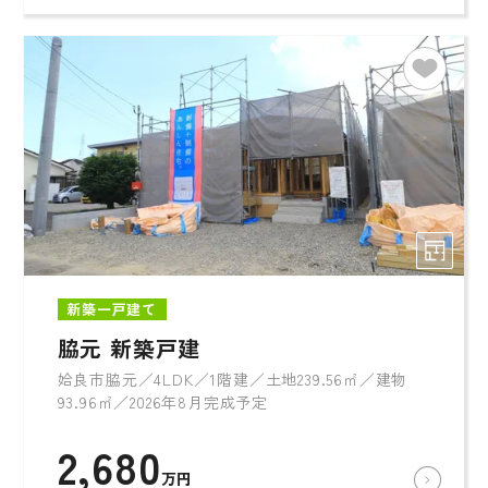
新築一戸建て
脇元 新築戸建
姶良市脇元／4LDK／1階建／土地239.56㎡／建物
93.96㎡／2026年8月完成予定
2,680
万円