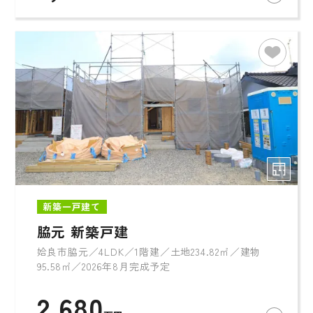
新築一戸建て
脇元 新築戸建
姶良市脇元／4LDK／1階建／土地234.82㎡／建物
95.58㎡／2026年8月完成予定
2,680