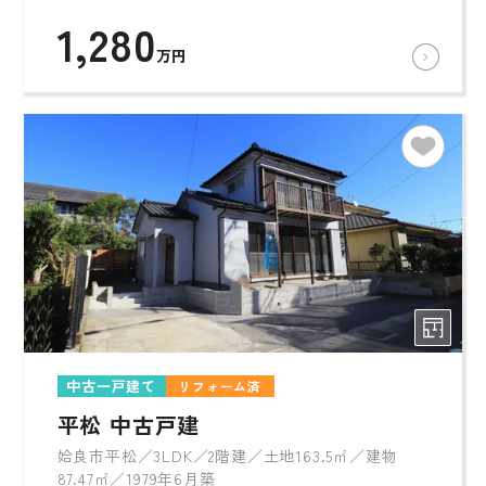
1,280
万円
中古一戸建て
リフォーム済
平松 中古戸建
姶良市平松／3LDK／2階建／土地163.5㎡／建物
87.47㎡／1979年6月築