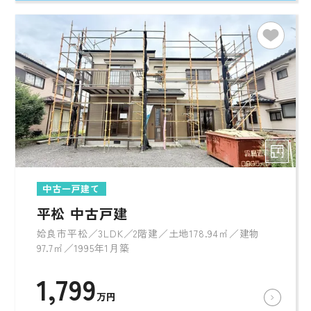
中古一戸建て
平松 中古戸建
姶良市平松／3LDK／2階建／土地178.94㎡／建物
97.7㎡／1995年1月築
1,799
万円