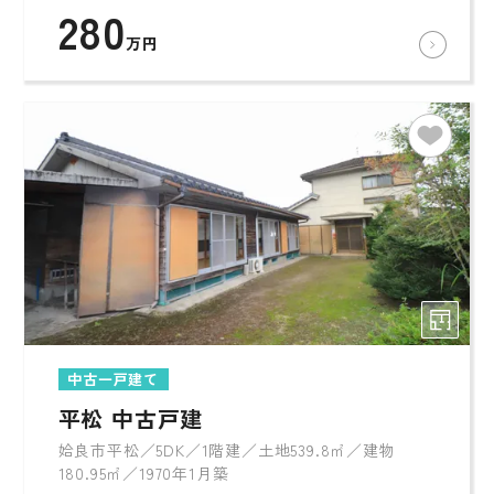
280
万円
中古一戸建て
平松 中古戸建
姶良市平松／5DK／1階建／土地539.8㎡／建物
180.95㎡／1970年1月築