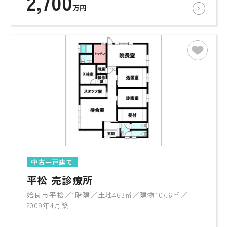
2,700
万円
中古一戸建て
平松 売診療所
姶良市平松／1階建／土地463㎡／建物107.6㎡／
2009年4月築