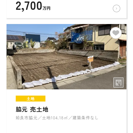
2,700
万円
土地
脇元 売土地
姶良市脇元／土地104.18㎡／建築条件なし