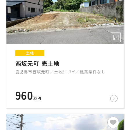
土地
西坂元町 売土地
鹿児島市西坂元町／土地211.7㎡／建築条件なし
960
万円