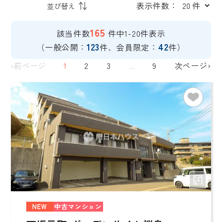
表示件数：
165
該当件数
件中1-20件表示
123
42
（一般公開：
件、会員限定：
件）
‹前ページ
1
2
3
...
9
次ページ›
NEW
中古マンション