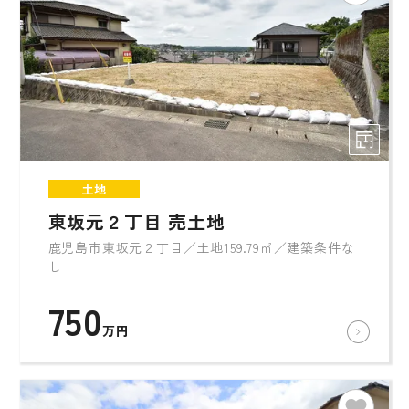
土地
東坂元２丁目 売土地
鹿児島市東坂元２丁目／土地159.79㎡／建築条件な
し
750
万円