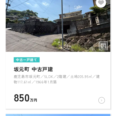
中古一戸建て
坂元町 中古戸建
鹿児島市坂元町／5LDK／2階建／土地205.95㎡／建
物117.61㎡／1966年1月築
850
万円