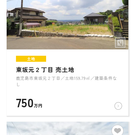
土地
東坂元２丁目 売土地
鹿児島市東坂元２丁目／土地159.79㎡／建築条件な
し
750
万円