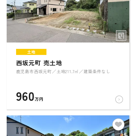
土地
西坂元町 売土地
鹿児島市西坂元町／土地211.7㎡／建築条件なし
960
万円