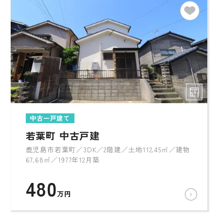
中古一戸建て
若葉町 中古戸建
鹿児島市若葉町／3DK／2階建／土地112.45㎡／建物
67.68㎡／1977年12月築
480
万円