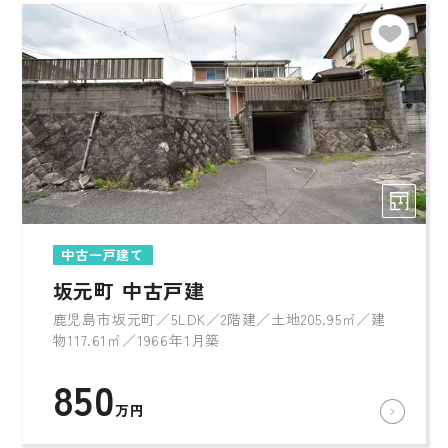
中古一戸建て
坂元町 中古戸建
鹿児島市坂元町／5LDK／2階建／土地205.95㎡／建
物117.61㎡／1966年1月築
850
万円