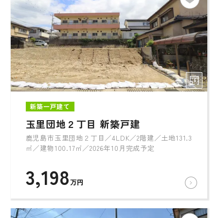
新築一戸建て
玉里団地２丁目 新築戸建
鹿児島市玉里団地２丁目／4LDK／2階建／土地131.3
㎡／建物100.17㎡／2026年10月完成予定
3,198
万円