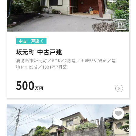
中古一戸建て
坂元町 中古戸建
鹿児島市坂元町／6DK／2階建／土地558.09㎡／建
物144.85㎡／1981年7月築
500
万円