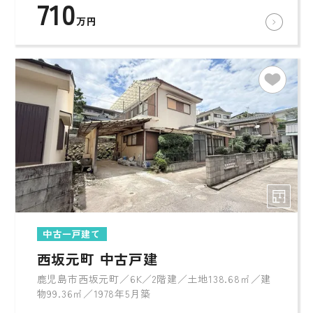
710
万円
中古一戸建て
西坂元町 中古戸建
鹿児島市西坂元町／6K／2階建／土地138.68㎡／建
物99.36㎡／1978年5月築