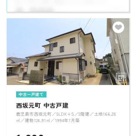
中古一戸建て
西坂元町 中古戸建
鹿児島市西坂元町／5LDK+S／2階建／土地166.28
㎡／建物124.91㎡／1994年7月築