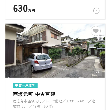
630
万円
中古一戸建て
西坂元町 中古戸建
鹿児島市西坂元町／6K／2階建／土地138.68㎡／建
物99.36㎡／1978年5月築