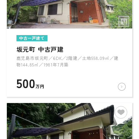
中古一戸建て
坂元町 中古戸建
鹿児島市坂元町／6DK／2階建／土地558.09㎡／建
物144.85㎡／1981年7月築
500
万円