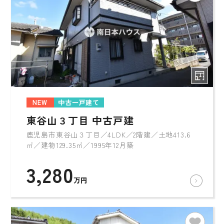
NEW
中古一戸建て
東谷山３丁目 中古戸建
鹿児島市東谷山３丁目／4LDK／2階建／土地413.6
㎡／建物129.35㎡／1995年12月築
3,280
万円