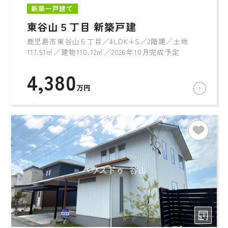
新築一戸建て
東谷山５丁目 新築戸建
鹿児島市東谷山５丁目／4LDK+S／2階建／土地
117.51㎡／建物110.12㎡／2026年10月完成予定
4,380
万円