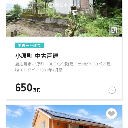
中古一戸建て
小原町 中古戸建
鹿児島市小原町／3LDK／2階建／土地274.89㎡／建
物101.37㎡／1981年7月築
650
万円