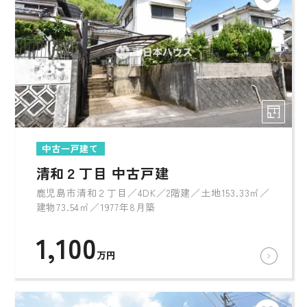
中古一戸建て
清和２丁目 中古戸建
鹿児島市清和２丁目／4DK／2階建／土地153.33㎡／
建物73.54㎡／1977年8月築
1,100
万円