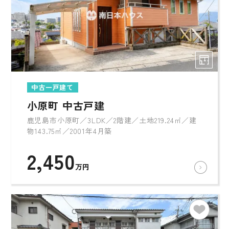
中古一戸建て
小原町 中古戸建
鹿児島市小原町／3LDK／2階建／土地219.24㎡／建
物143.75㎡／2001年4月築
2,450
万円