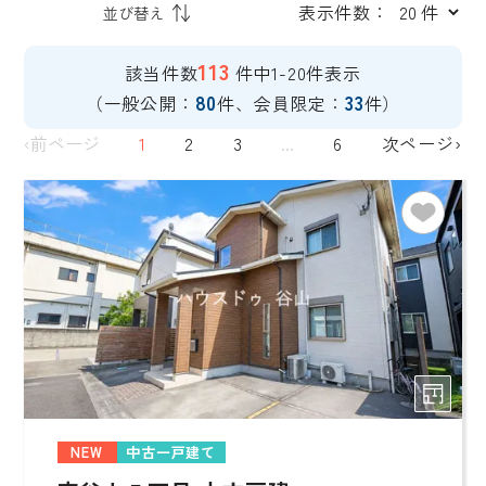
表示件数：
113
該当件数
件中1-20件表示
80
33
（一般公開：
件、会員限定：
件）
‹前ページ
1
2
3
...
6
次ページ›
NEW
中古一戸建て