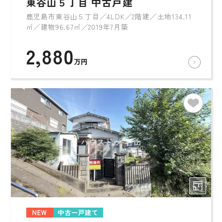
東谷山５丁目 中古戸建
鹿児島市東谷山５丁目／4LDK／2階建／土地134.11
㎡／建物96.67㎡／2019年7月築
2,880
万円
NEW
中古一戸建て