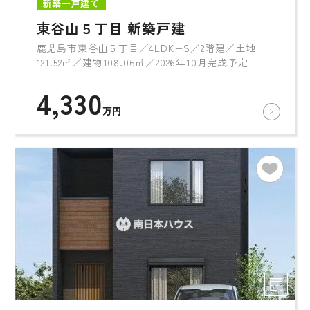
新築一戸建て
東谷山５丁目 新築戸建
鹿児島市東谷山５丁目／4LDK+S／2階建／土地
121.52㎡／建物108.06㎡／2026年10月完成予定
4,330
万円