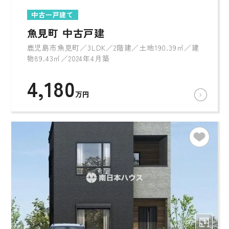
中古一戸建て
魚見町 中古戸建
鹿児島市魚見町／3LDK／2階建／土地190.39㎡／建
物89.43㎡／2024年4月築
4,180
万円