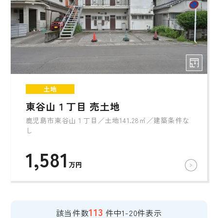
土地
東谷山１丁目 売土地
鹿児島市東谷山１丁目／土地141.28㎡／建築条件な
し
1,581
万円
113
該当件数
件中1-20件表示