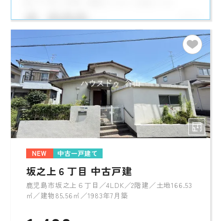
NEW
中古一戸建て
坂之上６丁目 中古戸建
鹿児島市坂之上６丁目／4LDK／2階建／土地166.53
㎡／建物85.56㎡／1983年7月築