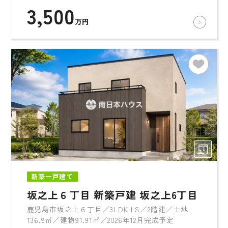
3,500
万円
新築一戸建て
坂之上６丁目 新築戸建 坂之上6丁目
鹿児島市坂之上６丁目／3LDK+S／2階建／土地
136.9㎡／建物91.91㎡／2026年12月完成予定