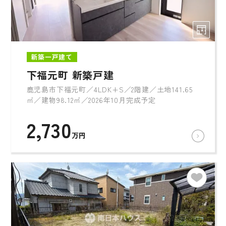
新築一戸建て
下福元町 新築戸建
鹿児島市下福元町／4LDK+S／2階建／土地141.65
㎡／建物98.12㎡／2026年10月完成予定
2,730
万円