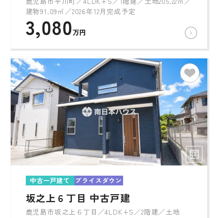
鹿児島市平川町／4LDK+S／1階建／土地205.22㎡／
建物91.09㎡／2026年12月完成予定
3,080
万円
中古一戸建て
プライスダウン
坂之上６丁目 中古戸建
鹿児島市坂之上６丁目／4LDK+S／2階建／土地