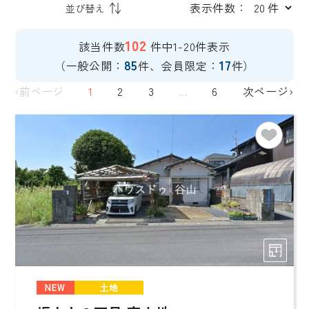
表示件数：
102
該当件数
件中1-20件表示
85
17
（一般公開：
件、会員限定：
件）
‹前ページ
1
2
3
...
6
次ページ›
NEW
土地