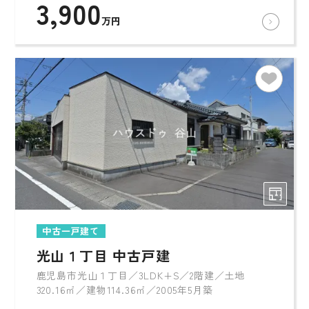
3,900
万円
中古一戸建て
光山１丁目 中古戸建
鹿児島市光山１丁目／3LDK+S／2階建／土地
320.16㎡／建物114.36㎡／2005年5月築