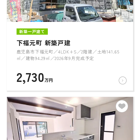
新築一戸建て
下福元町 新築戸建
鹿児島市下福元町／4LDK+S／2階建／土地141.65
㎡／建物94.29㎡／2026年9月完成予定
2,730
万円