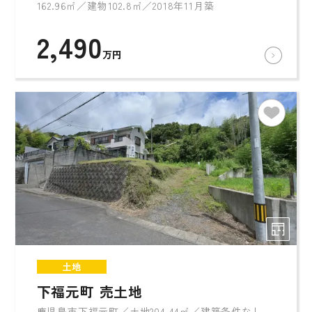
162.96㎡／建物102.8㎡／2018年11月築
2,490
万円
土地
下福元町 売土地
鹿児島市下福元町／土地204.44㎡／建築条件なし