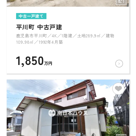
中古一戸建て
平川町 中古戸建
鹿児島市平川町／4K／1階建／土地289.9㎡／建物
109.98㎡／1992年4月築
1,850
万円