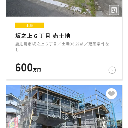
土地
坂之上６丁目 売土地
鹿児島市坂之上６丁目／土地98.27㎡／建築条件な
し
600
万円