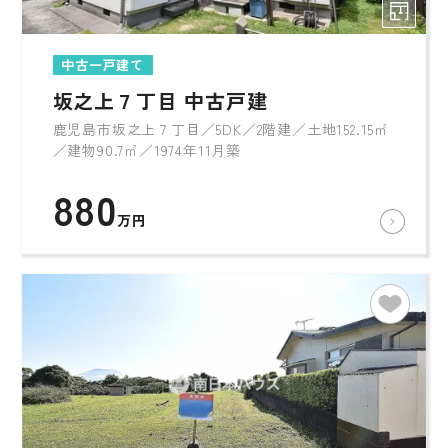
中古一戸建て
坂之上７丁目 中古戸建
鹿児島市坂之上７丁目／5DK／2階建／土地152.15㎡
／建物90.7㎡／1974年11月築
880
万円