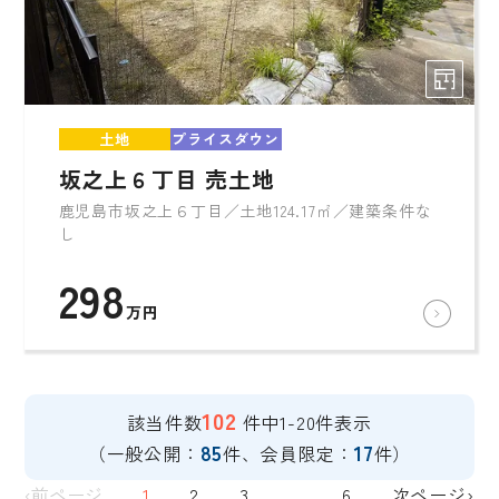
土地
プライスダウン
坂之上６丁目 売土地
鹿児島市坂之上６丁目／土地124.17㎡／建築条件な
し
298
万円
102
該当件数
件中1-20件表示
85
17
（一般公開：
件、会員限定：
件）
‹前ページ
1
2
3
...
6
次ページ›