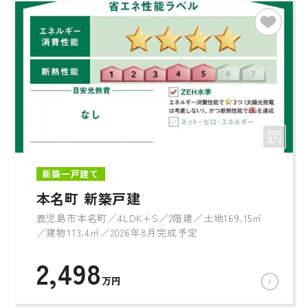
新築一戸建て
本名町 新築戸建
鹿児島市本名町／4LDK+S／2階建／土地169.15㎡
／建物113.4㎡／2026年8月完成予定
2,498
万円