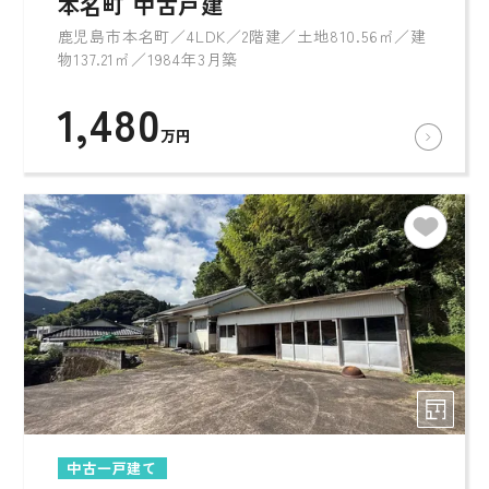
本名町 中古戸建
鹿児島市本名町／4LDK／2階建／土地810.56㎡／建
物137.21㎡／1984年3月築
1,480
万円
中古一戸建て