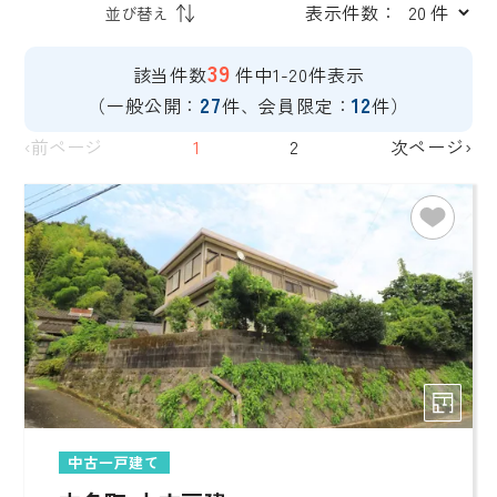
表示件数：
39
該当件数
件中1-20件表示
27
12
（一般公開：
件、会員限定：
件）
‹前ページ
1
2
次ページ›
中古一戸建て