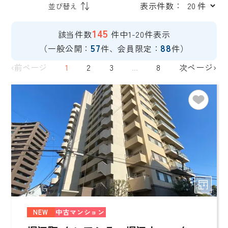
表示件数：
145
該当件数
件中1-20件表示
57
88
（一般公開：
件、会員限定：
件）
‹前ページ
1
2
3
...
8
次ページ›
NEW
中古マンション