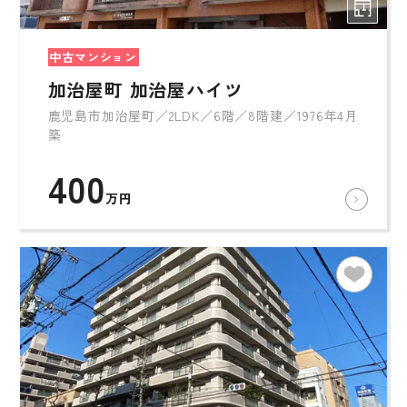
中古マンション
加治屋町 加治屋ハイツ
鹿児島市加治屋町／2LDK／6階／8階建／1976年4月
築
400
万円