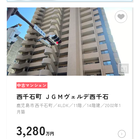
中古マンション
西千石町 ＪＧＭヴェルデ西千石
鹿児島市西千石町／4LDK／11階／14階建／2002年1
月築
3,280
万円