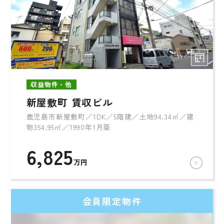
収益物件・他
新屋敷町 賃収ビル
鹿児島市新屋敷町／1DK／5階建／土地94.34㎡／建
物354.95㎡／1990年1月築
6,825
万円
会員限定物件