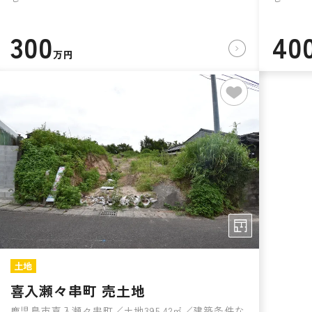
300
40
万円
土地
喜入瀬々串町 売土地
鹿児島市喜入瀬々串町／土地395.42㎡／建築条件な