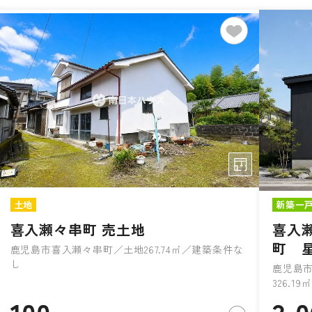
土地
新築一
喜入瀬々串町 売土地
喜入
町 
鹿児島市喜入瀬々串町／土地267.74㎡／建築条件な
し
鹿児島市
326.1