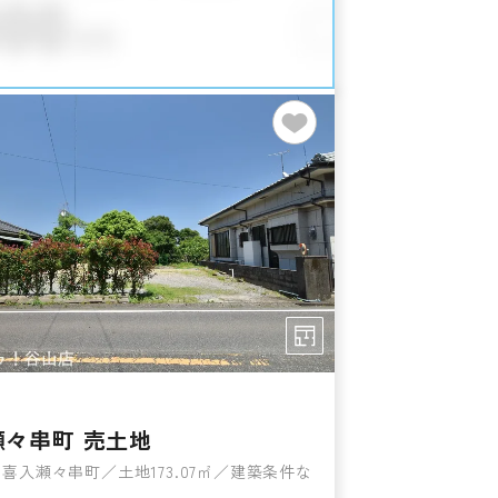
瀬々串町 売土地
喜入瀬々串町／土地173.07㎡／建築条件な