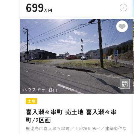
699
万円
土地
喜入瀬々串町 売土地 喜入瀬々串
町/2区画
鹿児島市喜入瀬々串町／土地266.95㎡／建築条件な