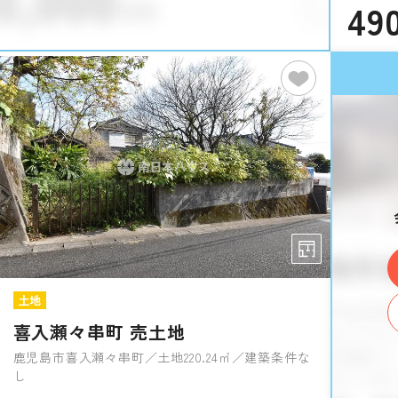
49
土地
喜入瀬々串町 売土地
鹿児島市喜入瀬々串町／土地220.24㎡／建築条件な
し