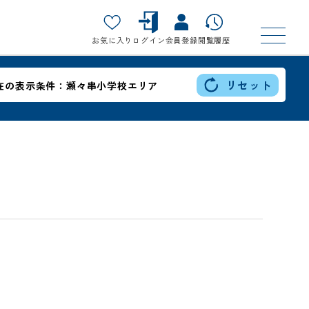
お気に入り
ログイン
会員登録
閲覧履歴
リセット
在の表示条件：
瀬々串小学校エリア