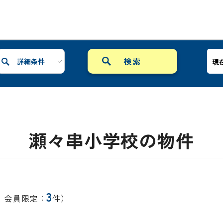
詳細条件
現
瀬々串小学校の物件
3
、会員限定：
件）