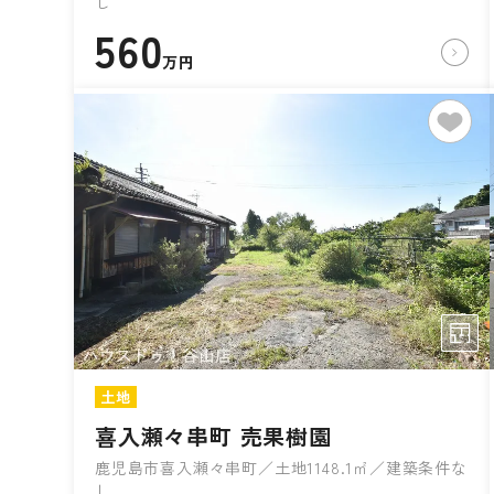
し
560
万円
土地
喜入瀬々串町 売果樹園
鹿児島市喜入瀬々串町／土地1148.1㎡／建築条件な
し