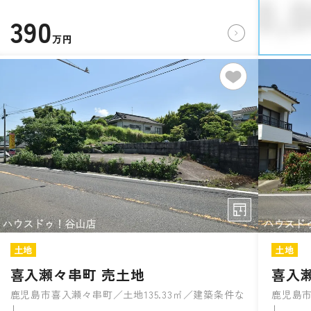
390
万円
土地
土地
喜入瀬々串町 売土地
喜入
鹿児島市喜入瀬々串町／土地135.33㎡／建築条件な
鹿児島市
し
し