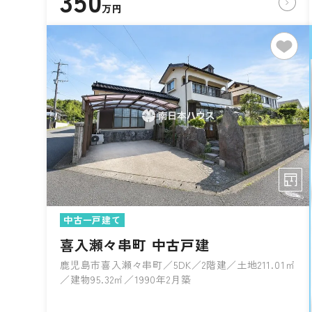
350
万円
中古一戸建て
喜入瀬々串町 中古戸建
鹿児島市喜入瀬々串町／5DK／2階建／土地211.01㎡
／建物95.32㎡／1990年2月築