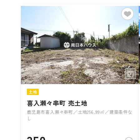
土地
喜入瀬々串町 売土地
鹿児島市喜入瀬々串町／土地256.99㎡／建築条件な
し