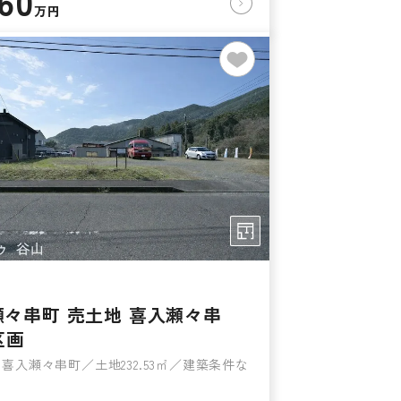
060
万円
瀬々串町 売土地 喜入瀬々串
区画
喜入瀬々串町／土地232.53㎡／建築条件な