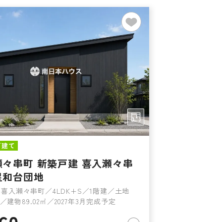
戸建て
瀬々串町 新築戸建 喜入瀬々串
星和台団地
喜入瀬々串町／4LDK+S／1階建／土地
9㎡／建物89.02㎡／2027年3月完成予定