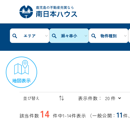
エリア
瀬々串小
物件種別
地図表示
表示件数：
14
11
該当件数
件中1-14件表示
（一般公開：
件