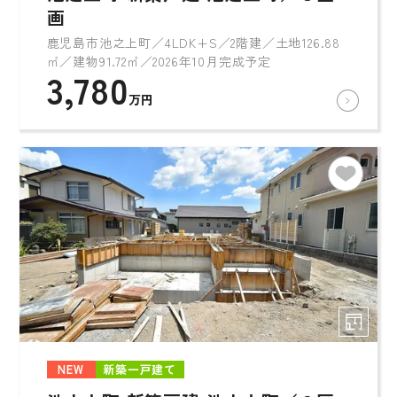
画
鹿児島市池之上町／4LDK+S／2階建／土地126.88
㎡／建物91.72㎡／2026年10月完成予定
3,780
万円
NEW
新築一戸建て