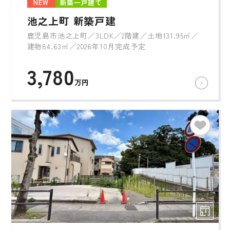
NEW
新築一戸建て
池之上町 新築戸建
鹿児島市池之上町／3LDK／2階建／土地131.95㎡／
建物84.63㎡／2026年10月完成予定
3,780
万円