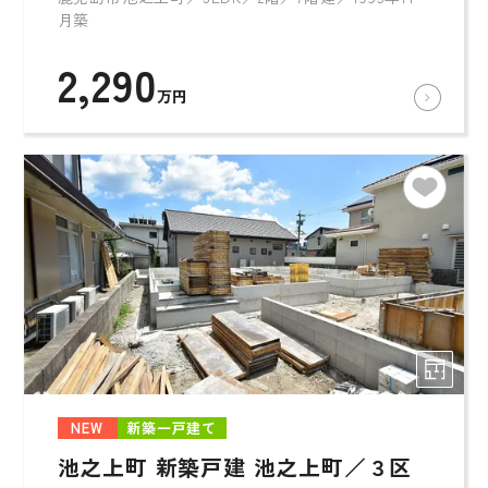
月築
2,290
万円
NEW
新築一戸建て
池之上町 新築戸建 池之上町／３区