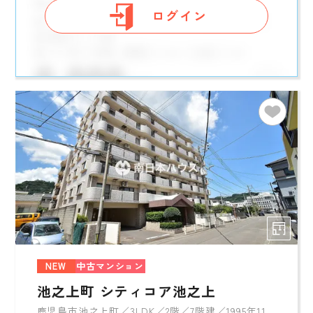
ログイン
NEW
中古マンション
池之上町 シティコア池之上
鹿児島市池之上町／3LDK／2階／7階建／1995年11