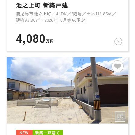
池之上町 新築戸建
鹿児島市池之上町／4LDK／2階建／土地115.85㎡／
建物93.96㎡／2026年10月完成予定
4,080
万円
NEW
新築一戸建て