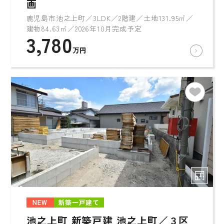
画
鹿児島市池之上町／3LDK／2階建／土地131.95㎡／
建物84.63㎡／2026年10月完成予定
3,780
万円
NEW
新築一戸建て
池之上町 新築戸建 池之上町／３区