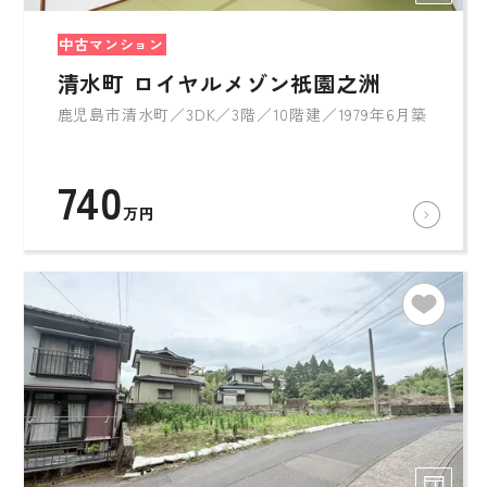
中古マンション
清水町 ロイヤルメゾン祇園之洲
鹿児島市清水町／3DK／3階／10階建／1979年6月築
740
万円