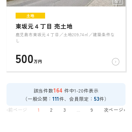
土地
東坂元４丁目 売土地
鹿児島市東坂元４丁目／土地209.74㎡／建築条件な
し
500
万円
164
該当件数
件中1-20件表示
111
53
（一般公開：
件、会員限定：
件）
‹前ページ
1
2
3
...
9
次ページ›