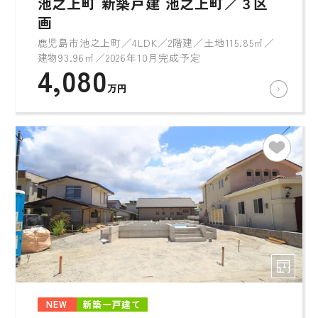
池之上町 新築戸建 池之上町／３区
画
鹿児島市池之上町／4LDK／2階建／土地115.85㎡／
建物93.96㎡／2026年10月完成予定
4,080
万円
NEW
新築一戸建て