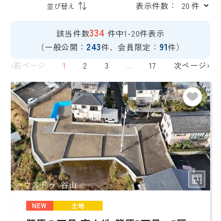
表示件数：
334
該当件数
件中1-20件表示
243
91
（一般公開：
件、会員限定：
件）
‹前ページ
1
2
3
...
17
次ページ›
NEW
土地