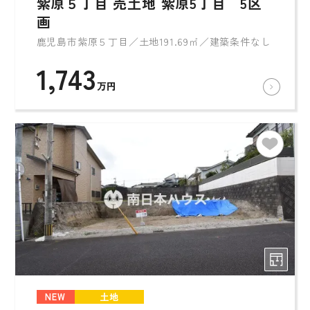
紫原５丁目 売土地 紫原5丁目 5区
画
鹿児島市紫原５丁目／土地191.69㎡／建築条件なし
1,743
万円
NEW
土地