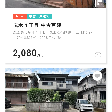
NEW
中古一戸建て
広木１丁目 中古戸建
鹿児島市広木１丁目／3LDK／2階建／土地112.97㎡
／建物85.29㎡／2008年4月築
2,080
万円