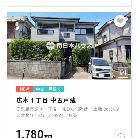
NEW
中古一戸建て
広木１丁目 中古戸建
鹿児島市広木１丁目／4LDK／2階建／土地128.06㎡
／建物102.44㎡／1998年7月築
1,780
万円