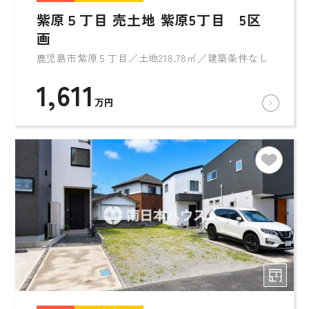
紫原５丁目 売土地 紫原5丁目 5区
画
鹿児島市紫原５丁目／土地218.78㎡／建築条件なし
1,611
万円